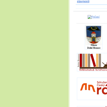
slavnosti
_____________________