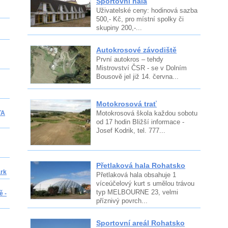
Sportovní hala
Uživatelské ceny: hodinová sazba
500,- Kč, pro místní spolky či
skupiny 200,-...
Autokrosové závodiště
První autokros – tehdy
Mistrovství ČSR - se v Dolním
Bousově jel již 14. června...
Motokrosová trať
TA
Motokrosová škola každou sobotu
od 17 hodin Bližší informace -
Josef Kodrik, tel. 777...
Přetlaková hala Rohatsko
ark
Přetlaková hala obsahuje 1
víceúčelový kurt s umělou trávou
typ MELBOURNE 23, velmi
ě -
příznivý povrch...
Sportovní areál Rohatsko