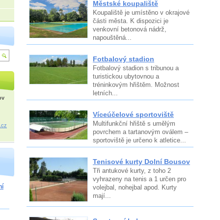
Městské koupaliště
Koupaliště je umístěno v okrajové
části města. K dispozici je
venkovní betonová nádrž,
napouštěná...
Fotbalový stadion
Fotbalový stadion s tribunou a
turistickou ubytovnou a
tréninkovým hřištěm. Možnost
letních...
ov
Víceúčelové sportoviště
Multifunkční hřiště s umělým
.cz
povrchem a tartanovým oválem –
sportoviště je určeno k atletice...
Tenisové kurty Dolní Bousov
Tři antukové kurty, z toho 2
vyhrazeny na tenis a 1 určen pro
ní
volejbal, nohejbal apod. Kurty
mají...