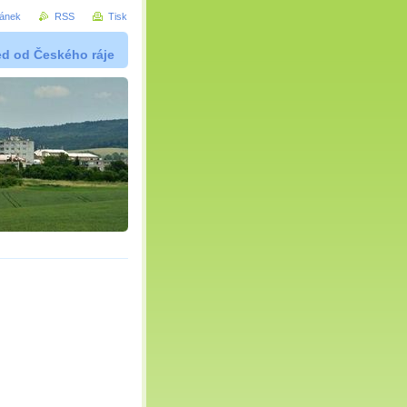
ránek
RSS
Tisk
ed od Českého ráje