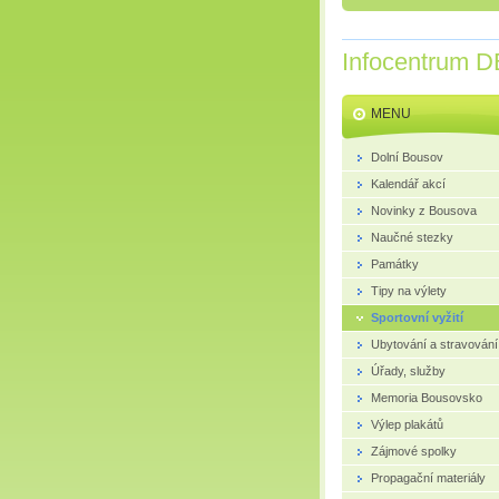
Infocentrum D
MENU
Dolní Bousov
Kalendář akcí
Novinky z Bousova
Naučné stezky
Památky
Tipy na výlety
Sportovní vyžití
Ubytování a stravování
Úřady, služby
Memoria Bousovsko
Výlep plakátů
Zájmové spolky
Propagační materiály