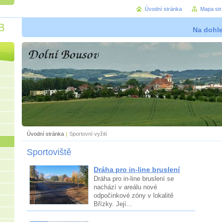
Úvodní stránka
Mapa st
B
Na dohl
Úvodní stránka
|
Sportovní vyžití
Sportoviště
Dráha pro in-line bruslení
Dráha pro in-line bruslení se
nachází v areálu nové
odpočinkové zóny v lokalitě
Břízky. Její...