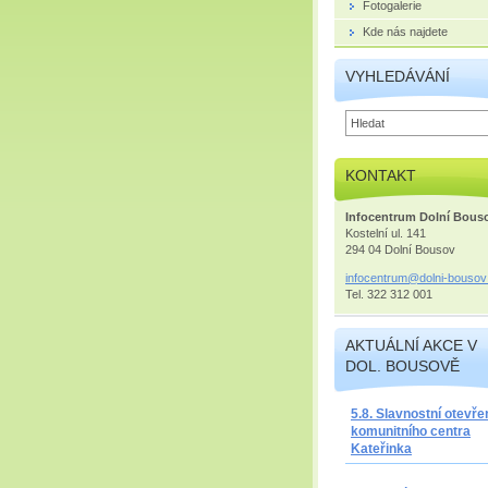
Fotogalerie
Kde nás najdete
VYHLEDÁVÁNÍ
KONTAKT
Infocentrum Dolní Bous
Kostelní ul. 141
294 04 Dolní Bousov
infocent
rum@doln
i-bousov
Tel. 322 312 001
AKTUÁLNÍ AKCE V
DOL. BOUSOVĚ
5.8. Slavnostní otevře
komunitního centra
Kateřinka