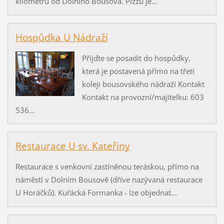
kilometrů od Dolního Bousova. Pizzu je...
Hospůdka U Nádraží
Přijďte se posadit do hospůdky,
která je postavená přímo na třetí
koleji bousovského nádraží Kontakt
Kontakt na provozní/majitelku: 603
536...
Restaurace U sv. Kateřiny
Restaurace s venkovní zastíněnou teráskou, přímo na
náměstí v Dolním Bousově (dříve nazývaná restaurace
U Horáčků). Kuřácká Formanka - lze objednat...