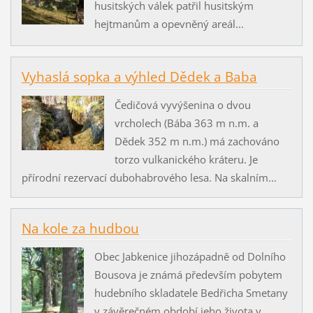
husitských válek patřil husitským
hejtmanům a opevněný areál...
Vyhaslá sopka a výhled Dědek a Baba
Čedičová vyvýšenina o dvou
vrcholech (Bába 363 m n.m. a
Dědek 352 m n.m.) má zachováno
torzo vulkanického kráteru. Je
přírodní rezervací dubohabrového lesa. Na skalním...
Na kole za hudbou
Obec Jabkenice jihozápadně od Dolního
Bousova je známá především pobytem
hudebního skladatele Bedřicha Smetany
v závěrečném období jeho života v