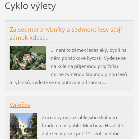
Cyklo výlety
Za sedmero rybníky a sedmero lesy stojí
zámek kdesi…
… není to zámek ledasjaký, bydlí na
něm pohádkové bytosti. Vydejte se
na kole na příjemnou projížďku
mírně zvlněnou krajinou plnou lesů
a rybníků, vydejte se na putování od zámku...
Valečov
Zříceniny nejrozsáhlejšího skalního
hradu u nás poblíž Mnichova Hradiště.
Založen v první pol. 14. stol., v době