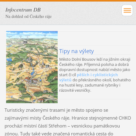
Infocentrum DB
Na dohled od Českého ráje
Tipy na výlety
Město Dolní Bousov leží na jižním okraji
Českého ráje. Příjemná poloha a dobrá
dopravní dostupnost nabízí město jako
start či cíl
pěších i cyklistických
výletů
do překrásného okolí, bohatého
na husté lesy, zadumané rybníky i
rázovité vesničky.
Turisticky značenými trasami je město spojeno se
zajímavými místy Českého ráje. Hranice stejnojmenné CHKO
prochází místní částí Střehom – vesnickou památkovou
zónou. Tudy také vede značená romantická cesta do