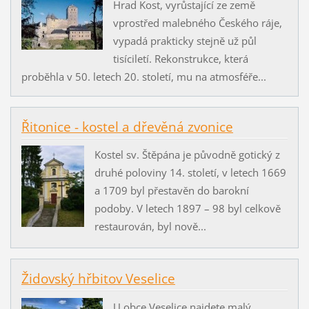
Hrad Kost, vyrůstající ze země
vprostřed malebného Českého ráje,
vypadá prakticky stejně už půl
tisíciletí. Rekonstrukce, která
proběhla v 50. letech 20. století, mu na atmosféře...
Řitonice - kostel a dřevěná zvonice
Kostel sv. Štěpána je původně gotický z
druhé poloviny 14. století, v letech 1669
a 1709 byl přestavěn do barokní
podoby. V letech 1897 – 98 byl celkově
restaurován, byl nově...
Židovský hřbitov Veselice
U obce Veselice najdete malý