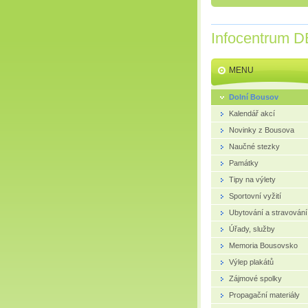
Infocentrum D
MENU
Dolní Bousov
Kalendář akcí
Novinky z Bousova
Naučné stezky
Památky
Tipy na výlety
Sportovní vyžití
Ubytování a stravování
Úřady, služby
Memoria Bousovsko
Výlep plakátů
Zájmové spolky
Propagační materiály