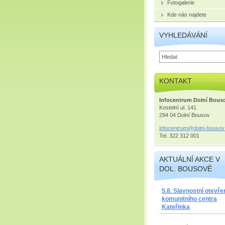
Fotogalerie
Kde nás najdete
VYHLEDÁVÁNÍ
KONTAKT
Infocentrum Dolní Bous
Kostelní ul. 141
294 04 Dolní Bousov
infocent
rum@doln
i-bousov
Tel. 322 312 001
AKTUÁLNÍ AKCE V
DOL. BOUSOVĚ
5.8. Slavnostní otevře
komunitního centra
Kateřinka