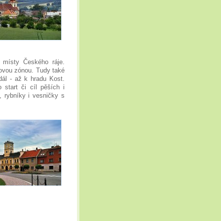
 místy Českého ráje.
ovou zónou. Tudy také
ál - až k hradu Kost.
start či cíl pěších i
, rybníky i vesničky s