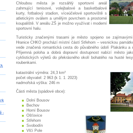
Chloubou města je rozsáhlý sportovní areál
zahrnující tenisové, volejbalové a basketbalové
kurty, fotbalový stadion, víceúčelové sportoviště s
atletickým oválem a umělým povrchem a prostorné
koupaliště. V areálu ZŠ je možno využívat i moderní
sportovní halu.
Turisticky značenými trasami je město spojeno se zajímavými
Hranice CHKO prochází místní částí Střehom – vesnickou památk
vede značená romantická cesta do půvabného údolí Plakánku a d
Příjemná poloha a dobrá dopravní dostupnost nabízí město jako 
cyklistických výletů do překrásného okolí bohatého na husté lesy
roubenkami.
TA
katastrální výměra: 24,3 km²
počet obyvatel: 2 963 (k 1. 1. 2023)
nadmořská výška: 246 m
Části města (spádové obce):
Dolní Bousov
ark
Bechov
Horní Bousov
ě -
Ošťovice
Střehom
Svobodín
Vlčí Pole