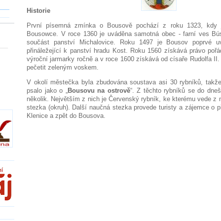
Historie
První písemná zmínka o Bousově pochází z roku 1323, kdy j
Bousowce. V roce 1360 je uváděna samotná obec - farní ves Bús
součást panství Michalovice. Roku 1497 je Bousov poprvé u
___
přináležející k panství hradu Kost. Roku 1560 získává právo pořá
výroční jarmarky ročně a v roce 1600 získává od císaře Rudolfa II
pečetit zeleným voskem.
V okolí městečka byla zbudována soustava asi 30 rybníků, takže 
psalo jako o „
Bousovu na ostrově
“. Z těchto rybníků se do dne
několik. Největším z nich je Červenský rybník, ke kterému vede 
stezka (okruh). Další naučná stezka provede turisty a zájemce o př
Klenice a zpět do Bousova.