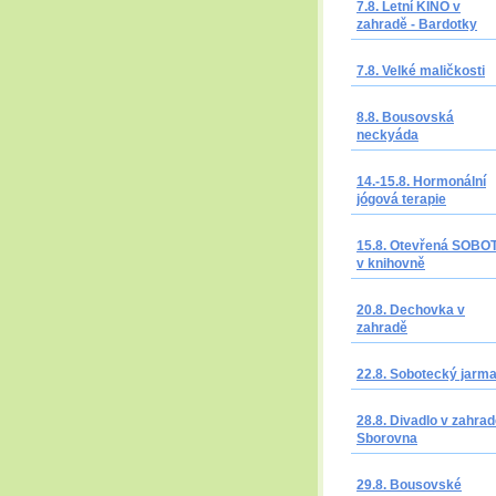
7.8. Letní KINO v
zahradě - Bardotky
7.8. Velké maličkosti
8.8. Bousovská
neckyáda
14.-15.8. Hormonální
jógová terapie
15.8. Otevřená SOBO
v knihovně
20.8. Dechovka v
zahradě
22.8. Sobotecký jarm
28.8. Divadlo v zahrad
Sborovna
29.8. Bousovské