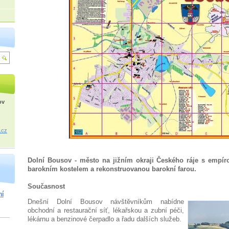
ov
.cz
Dolní Bousov - město na jižním okraji Českého ráje s empír
barokním kostelem a rekonstruovanou barokní farou.
Současnost
ní
Dnešní Dolní Bousov návštěvníkům nabídne
obchodní a restaurační síť, lékařskou a zubní péči,
lékárnu a benzinové čerpadlo a řadu dalších služeb.