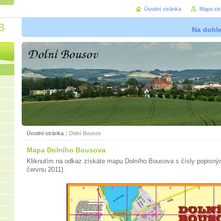
Úvodní stránka
Mapa st
B
Na dohl
Úvodní stránka
|
Dolní Bousov
Mapa Dolního Bousova
Kliknutím na odkaz získáte mapu Dolního Bousova s čísly popisným
červnu 2011).