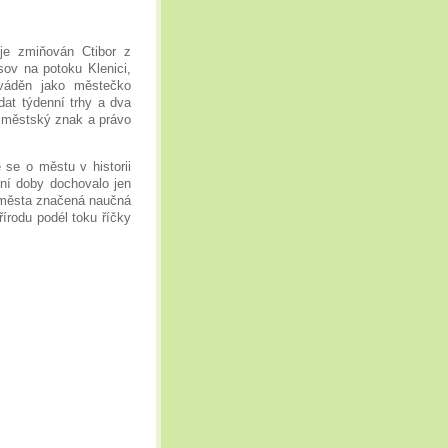
e zmiňován Ctibor z
ov na potoku Klenici,
váděn jako městečko
dat týdenní trhy a dva
. městský znak a právo
se o městu v historii
šní doby dochovalo jen
z města značená naučná
írodu podél toku říčky