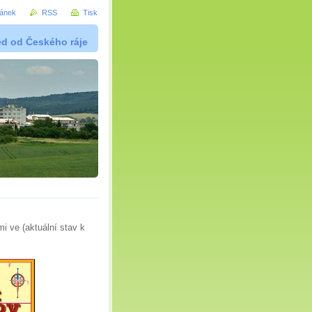
ránek
RSS
Tisk
ed od Českého ráje
i ve (aktuální stav k