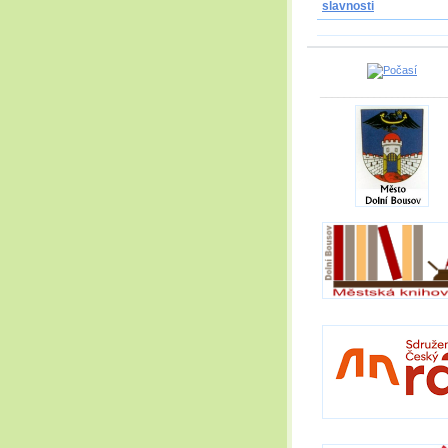
slavnosti
_____________________