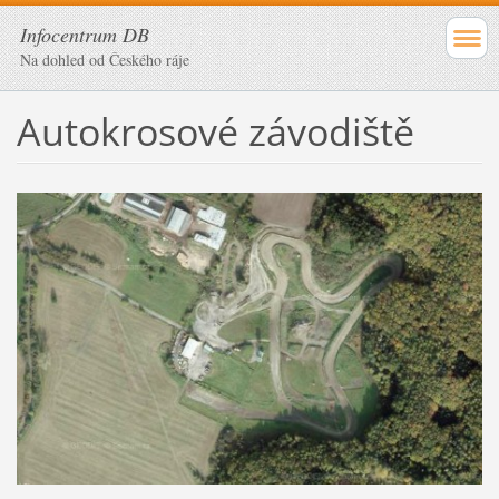
Infocentrum DB
Na dohled od Českého ráje
Autokrosové závodiště