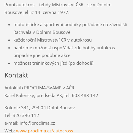
První autokros – tehdy Mistrovství ČSR - se v Dolním
Bousově jel již 14. června 1977.
motoristické a sportovní podniky pořádané na závodišti
Rachvala v Dolním Bousově
každoroční Mistrovství ČR v autokrosu
nabízíme možnost uspořádat zde hobby autokros
případně jiné podobné akce
možnost tréninkových jízd (po dohodě)
Kontakt
Autoklub PROCLIMA-SVAMP v AČR
Karel Kalenský, předseda AK, tel. 603 483 142
Kolonie 341, 294 04 Dolní Bousov
Tel: 326 396 112
e-mail: info@proclima.cz
Web:
www.proclima.cz/autocross