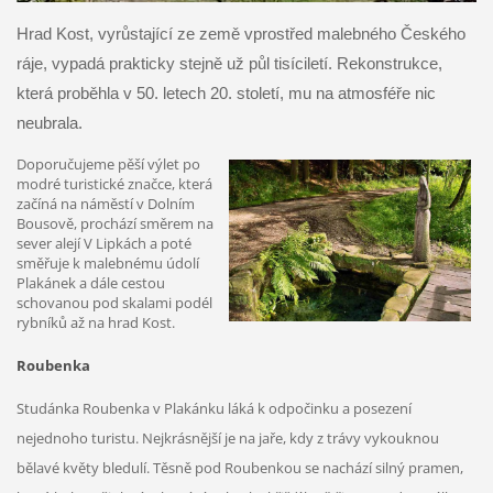
Hrad Kost, vyrůstající ze země vprostřed malebného Českého
ráje, vypadá prakticky stejně už půl tisíciletí. Rekonstrukce,
která proběhla v 50. letech 20. století, mu na atmosféře nic
neubrala.
Doporučujeme pěší výlet po
modré turistické značce, která
začíná na náměstí v Dolním
Bousově, prochází směrem na
sever alejí V Lipkách a poté
směřuje k malebnému údolí
Plakánek a dále cestou
schovanou pod skalami podél
rybníků až na hrad Kost.
Roubenka
Studánka Roubenka v Plakánku láká k odpočinku a posezení
nejednoho turistu. Nejkrásnější je na jaře, kdy z trávy vykouknou
bělavé květy bledulí. Těsně pod Roubenkou se nachází silný pramen,