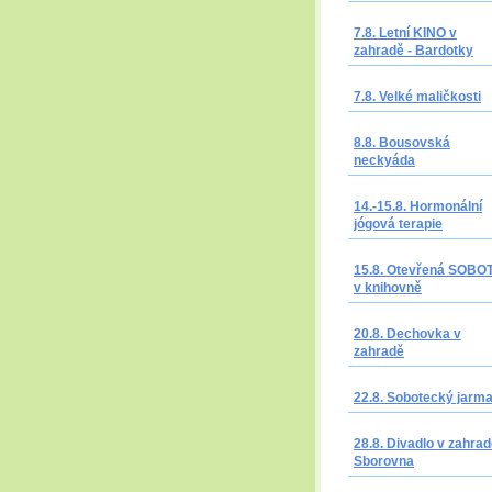
7.8. Letní KINO v
zahradě - Bardotky
7.8. Velké maličkosti
8.8. Bousovská
neckyáda
14.-15.8. Hormonální
jógová terapie
15.8. Otevřená SOBO
v knihovně
20.8. Dechovka v
zahradě
22.8. Sobotecký jarm
28.8. Divadlo v zahrad
Sborovna