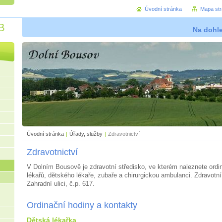
Úvodní stránka
Mapa st
B
Na dohl
Úvodní stránka
|
Úřady, služby
|
Zdravotnictví
Zdravotnictví
V Dolním Bousově je zdravotní středisko, ve kterém naleznete ordi
lékařů, dětského lékaře, zubaře a chirurgickou ambulanci. Zdravotní 
Zahradní ulici, č.p. 617.
Ordinační hodiny a kontakty
Dětská lékařka