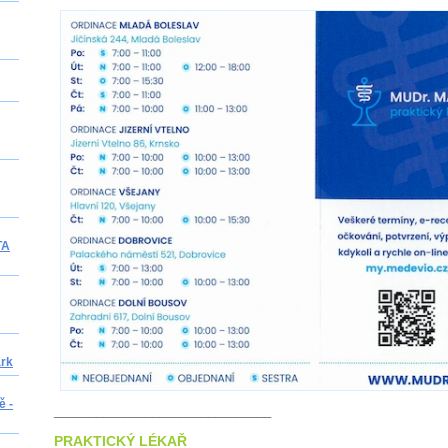
TA
ark
ě -
_______________________________
PRAKTICKÝ LÉKAŘ