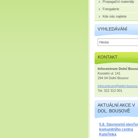
Propagační materiály
Fotogalerie
Kde nás najdete
VYHLEDÁVÁNÍ
KONTAKT
Infocentrum Dolní Bous
Kostelní ul. 141
294 04 Dolní Bousov
infocent
rum@doln
i-bousov
Tel. 322 312 001
AKTUÁLNÍ AKCE V
DOL. BOUSOVĚ
5.8. Slavnostní otevře
komunitního centra
Kateřinka