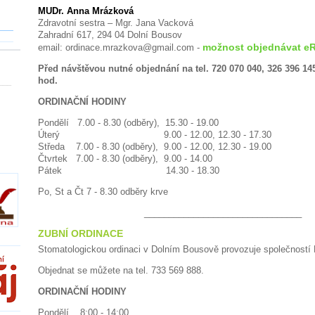
MUDr. Anna Mrázková
Zdravotní sestra – Mgr. Jana Vacková
Zahradní 617, 294 04 Dolní Bousov
možnost objednávat e
email: ordinace.mrazkova@gmail.com -
Před návštěvou nutné objednání na tel. 720 070 040, 326 396 145
hod.
___
ORDINAČNÍ HODINY
Pondělí 7.00 - 8.30 (odběry), 15.30 - 19.00
Úterý 9.00 - 12.00, 12.30 - 17.30
Středa
7.00 - 8.30 (odběry),
9.00 - 12.00, 12.30 - 19.00
Čtvrtek
7.00 - 8.30 (odběry),
9.00 - 14.00
Pátek 14.30 - 18.30
Po, St a Čt 7 - 8.30 odběry krve
________________________________
ZUBNÍ ORDINACE
Stomatologickou ordinaci v Dolním Bousově provozuje společností
Objednat se můžete na tel. 733 569 888.
ORDINAČNÍ HODINY
Pondělí 8:00 - 14:00