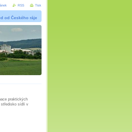
ránek
RSS
Tisk
ed od Českého ráje
nace praktických
středisko sídlí v