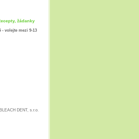
Recepty, žádanky
 - volejte mezi 9-13
 BLEACH DENT, s.r.o.