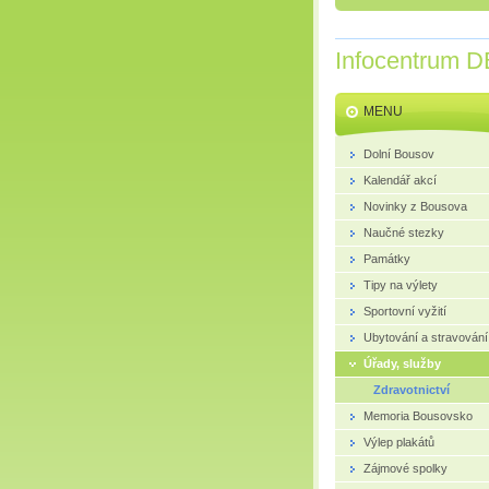
Infocentrum D
MENU
Dolní Bousov
Kalendář akcí
Novinky z Bousova
Naučné stezky
Památky
Tipy na výlety
Sportovní vyžití
Ubytování a stravování
Úřady, služby
Zdravotnictví
Memoria Bousovsko
Výlep plakátů
Zájmové spolky