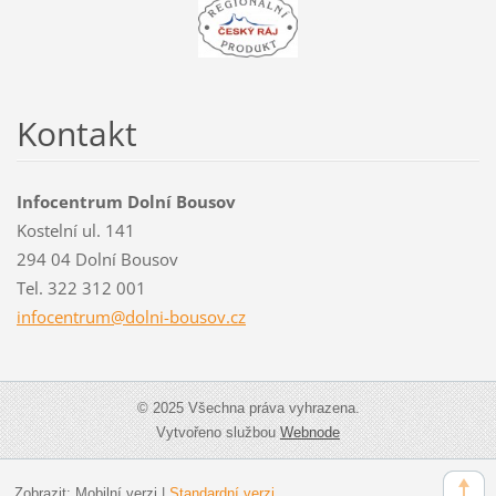
Kontakt
Infocentrum Dolní Bousov
Kostelní ul. 141
294 04 Dolní Bousov
Tel. 322 312 001
infocent
rum@doln
i-bousov
.cz
© 2025 Všechna práva vyhrazena.
Vytvořeno službou
Webnode
Zobrazit:
Mobilní verzi
|
Standardní verzi