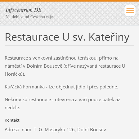
Infocentrum DB
Na dohled od Českého ráje
Restaurace U sv. Kateřiny
Restaurace s venkovní zastíněnou teráskou, přímo na
náměstí v Dolním Bousově (dříve nazývaná restaurace U
Horáčků).
Kuřácká Formanka - lze objednat jídlo i přes poledne.
Nekuřácká restaurace - otevřena a vaří pouze pátek až
neděle.
Kontakt
Adresa: nám. T. G. Masaryka 126, Dolní Bousov