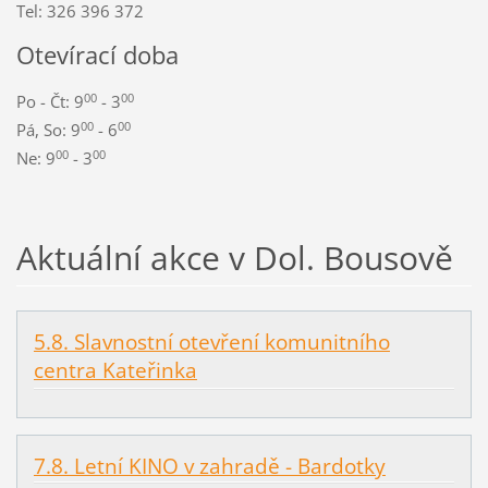
Tel: 326 396 372
Otevírací doba
00
00
Po - Čt: 9
- 3
00
00
Pá, So: 9
- 6
00
00
Ne: 9
- 3
Aktuální akce v Dol. Bousově
5.8. Slavnostní otevření komunitního
centra Kateřinka
7.8. Letní KINO v zahradě - Bardotky