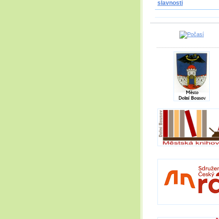
slavnosti
_____________________