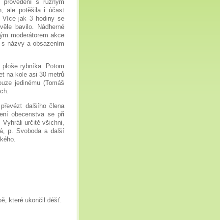
ho provedení s různým
 ale potěšila i účast
 Více jak 3 hodiny se
věle bavilo. Nádherné
bným moderátorem akce
y s názvy a obsazením
é ploše rybníka. Potom
et na kole asi 30 metrů
pouze jedinému (Tomáš
ech.
převézt dalšího člena
ení obecenstva se při
Vyhráli určitě všichni,
á, p. Svoboda a další
ského.
, které ukončil déšť.