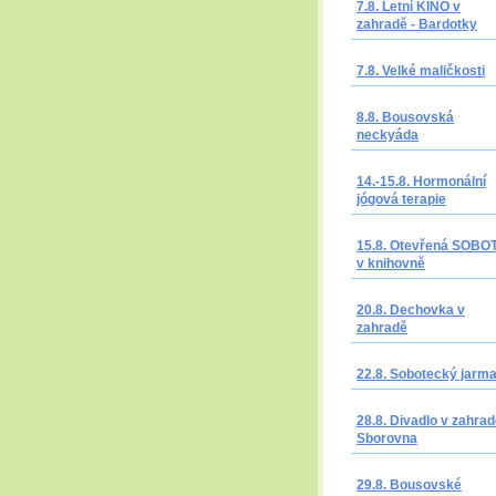
7.8. Letní KINO v
zahradě - Bardotky
7.8. Velké maličkosti
8.8. Bousovská
neckyáda
14.-15.8. Hormonální
jógová terapie
15.8. Otevřená SOBO
v knihovně
20.8. Dechovka v
zahradě
22.8. Sobotecký jarm
28.8. Divadlo v zahrad
Sborovna
29.8. Bousovské