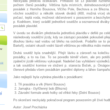
Neckyáda předčila očekávání. Přihlásilo se 13 plavidel různé
počtem členů posádky. Většina byla místních, dolnobousovských,
posádek z Horního Bousova, Vlčího Pole, Bechova a ze Března.
všichni soutěžící a několik stovek diváků (400, možná více) sk
počasí, teplá voda, možnost občerstvení s posezením a bezchy
p. Kodrikem, který uváděl jednotlivé soutěže a seznamoval divák
posádek plavidel.
V úvodu se divákům představila jednotlivá plavidla v defilé po cel
následovaly soutěžní jízdy, kdy se zástupci posádek pokoušeli přej
dlouhou lávku nad vodou od břehu na ostrůvek. Podařilo se to 
Bartoň), ostatní okusili vodní lázeň většinou po několika málo metr
ov
Druhá soutěž byla snadnější. Přejít lávku a zároveň na kolečku 
posádky, a to na čas. To se povedlo téměř všem, ale pro potěš
zpáteční jízdě většinou vykoupali.
Nadešel čas vyhlášení výsledků. 
.cz
a tak soutěžní komise ve složení p. starosta Boček, p. Orságov
členové předala všem posádkám pamětní diplomy a láhev šampaň
Jako nejlepší byla vybrána plavidla s posádkami:
Tři prasátka a vlk (Horní Bousov)
Jamajka - čtyřčlenný bob (Březno)
Závodní formule aneb holky od vlhké řeky (Dolní Bousov)
ní
Po skončení neckyády pokračoval program posezením při živé hudbě
Autor: Josef Procházka