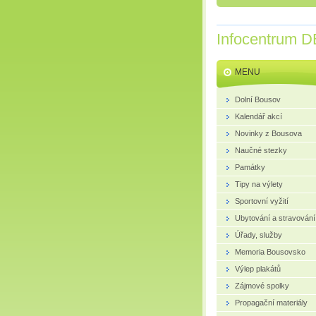
Infocentrum D
MENU
Dolní Bousov
Kalendář akcí
Novinky z Bousova
Naučné stezky
Památky
Tipy na výlety
Sportovní vyžití
Ubytování a stravování
Úřady, služby
Memoria Bousovsko
Výlep plakátů
Zájmové spolky
Propagační materiály