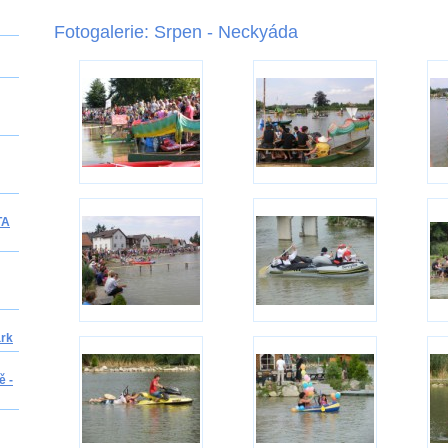
Fotogalerie: Srpen - Neckyáda
TA
ark
ě -