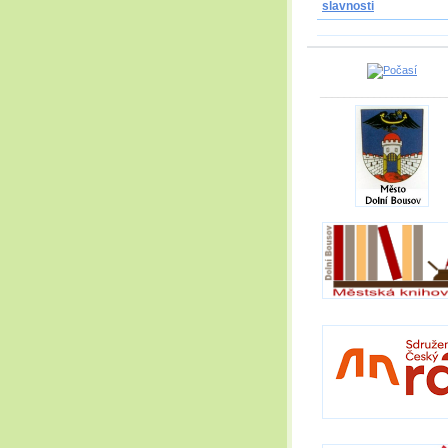
slavnosti
_____________________