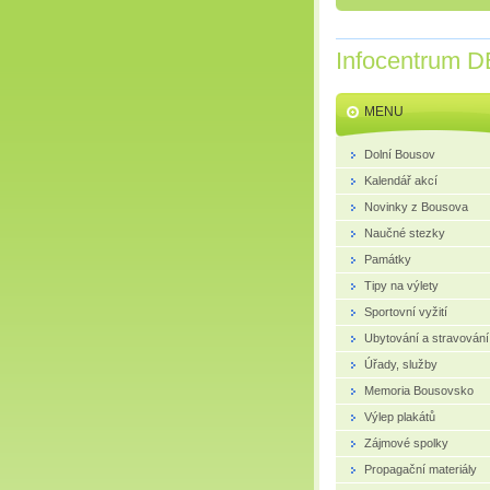
Infocentrum D
MENU
Dolní Bousov
Kalendář akcí
Novinky z Bousova
Naučné stezky
Památky
Tipy na výlety
Sportovní vyžití
Ubytování a stravování
Úřady, služby
Memoria Bousovsko
Výlep plakátů
Zájmové spolky
Propagační materiály