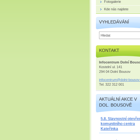
Fotogalerie
Kde nás najdete
VYHLEDÁVÁNÍ
KONTAKT
Infocentrum Dolní Bous
Kostelní ul. 141
294 04 Dolní Bousov
infocent
rum@doln
i-bousov
Tel. 322 312 001
AKTUÁLNÍ AKCE V
DOL. BOUSOVĚ
5.8. Slavnostní otevře
komunitního centra
Kateřinka