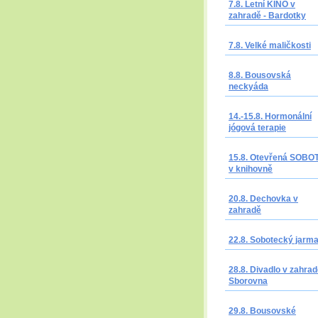
7.8. Letní KINO v
zahradě - Bardotky
7.8. Velké maličkosti
8.8. Bousovská
neckyáda
14.-15.8. Hormonální
jógová terapie
15.8. Otevřená SOBO
v knihovně
20.8. Dechovka v
zahradě
22.8. Sobotecký jarm
28.8. Divadlo v zahrad
Sborovna
29.8. Bousovské