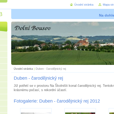
Úvodní stránka
Mapa st
B
Na dohl
Úvodní stránka
|
Duben - čarodějnický rej
Duben - čarodějnický rej
Již potřetí se v prostoru Na Školništi konal čarodějnický rej. Tentok
krásnému počasí, s rekordní účastí.
Fotogalerie: Duben - čarodějnický rej 2012