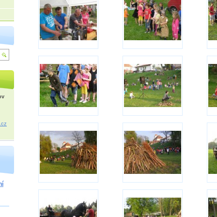
ov
.cz
ní