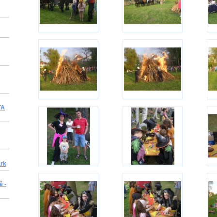
TA
ark
ě -