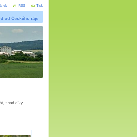
ránek
RSS
Tisk
ed od Českého ráje
rát, snad díky