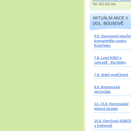
Tel. 322 312 001
AKTUÁLNÍ AKCE V
DOL. BOUSOVĚ
5.8. Slavnostní otevře
komunitního centra
Kateřinka
7.8. Letní KINO v
zahradě - Bardotky
7.8. Velké maličkosti
8.8. Bousovská
neckyáda
14.-15.8. Hormonální
jógová terapie
15.8. Otevřená SOBO
v knihovně