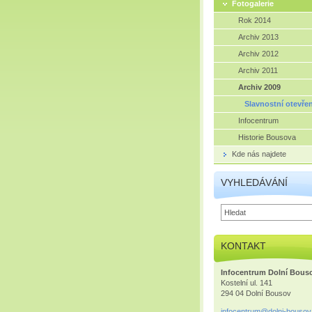
Fotogalerie
Rok 2014
Archiv 2013
Archiv 2012
Archiv 2011
Archiv 2009
Slavnostní otevřen
Infocentrum
Historie Bousova
Kde nás najdete
VYHLEDÁVÁNÍ
KONTAKT
Infocentrum Dolní Bous
Kostelní ul. 141
294 04 Dolní Bousov
infocent
rum@doln
i-bousov