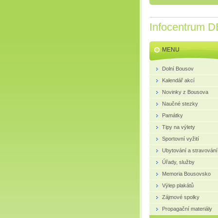
Infocentrum D
MENU
Dolní Bousov
Kalendář akcí
Novinky z Bousova
Naučné stezky
Památky
Tipy na výlety
Sportovní vyžití
Ubytování a stravování
Úřady, služby
Memoria Bousovsko
Výlep plakátů
Zájmové spolky
Propagační materiály