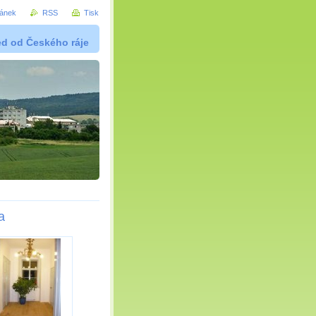
ránek
RSS
Tisk
ed od Českého ráje
a