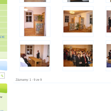
í IC
Záznamy: 1 - 9 ze 9
ov
.cz