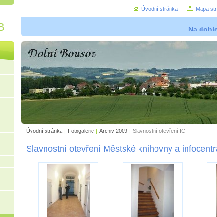
Úvodní stránka
Mapa st
B
Na dohl
Úvodní stránka
|
Fotogalerie
|
Archiv 2009
|
Slavnostní otevření IC
Slavnostní otevření Městské knihovny a infocentr