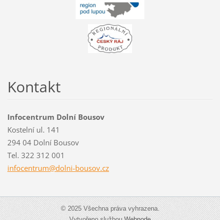
Kontakt
Infocentrum Dolní Bousov
Kostelní ul. 141
294 04 Dolní Bousov
Tel. 322 312 001
infocent
rum@doln
i-bousov
.cz
© 2025 Všechna práva vyhrazena.
Vytvořeno službou
Webnode