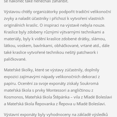
se nakonec také nenechali zahanbit.
Výstavou chtěly organizátorky podpořit tradiční velikonoční
zvyky a naladit účastníky i příchozí k vytvoření vlastních
originálních kraslic. O inspiraci na výstavě nebyla nouze.
Kraslice byly zdobeny různými výtvarnými technikami a
materiály, byly k vidění kraslice zdobené drátky, slámou,
látkou, voskem, bavlnkami, obháčkované, vrtané atd., dále
také kraslice vytvořené technikou nešitý patchwork i
paličkované.
Mateřské školky, které se výstavy zúčastnily, doplnily
expozici zajímavými nápady velikonočních dekorací z
papíru. Ocenění za svoje exponáty získaly Soukromá
mateřská škola s prvky Montessori a angličtinou z
Kosmonos, Mateřská škola Štěpánka – vila z Mladé Boleslavi
a Mateřská škola Řepovanka z Řepova u Mladé Boleslavi.
Výstavní exponáty byly vyhodnoceny na základě výsledků