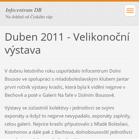
Infocentrum DB
Na dohled od Českého ráje
Duben 2011 - Velikonoční
výstava
V dubnu letošního roku uspořádalo Infocentrum Dolní
Bousov ve spolupráci s mladoboleslavským klubem Jantar
první ročník výstavy kraslic, která byla k vidění nejprve v
Bechově a poté v Galerii Na faře v Dolním Bousově.
Výstavy se zúčastnili kolektivy i jednotlivci se svými
exponáty a ikdyž to nejprve nevypadalo, exponáty zaplnily,
celou galerii. Nejvíce kraslic připutovalo z Mladé Boleslavi,
Kosmonos a dále pak z Bechova, dolnobousovští jednotlivci