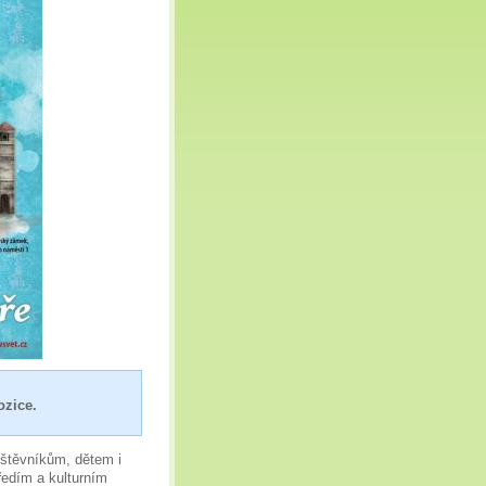
ozice.
vštěvníkům, dětem i
ředím a kulturním