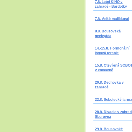
7.8. Letní KINO v
zahradě - Bardotky
7.8. Velké maličkosti
8.8. Bousovská
neckyáda
14.-15.8. Hormonální
jógová terapie
15.8. Otevřená SOBO
v knihovně
20.8. Dechovka v
zahradě
22.8. Sobotecký jarm
28.8. Divadlo v zahrad
Sborovna
29.8. Bousovské