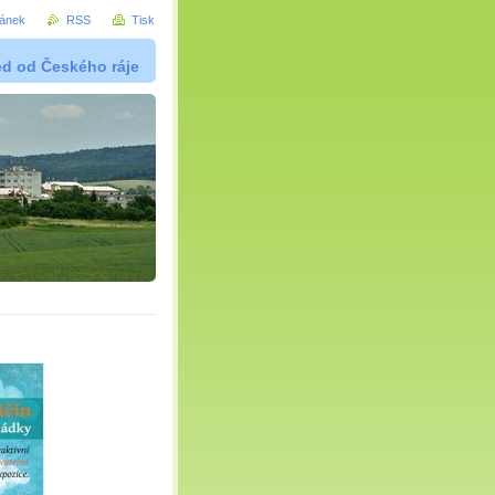
ránek
RSS
Tisk
ed od Českého ráje