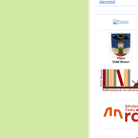
slavnosti
_____________________