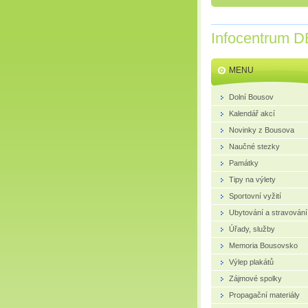
Infocentrum D
MENU
Dolní Bousov
Kalendář akcí
Novinky z Bousova
Naučné stezky
Památky
Tipy na výlety
Sportovní vyžití
Ubytování a stravování
Úřady, služby
Memoria Bousovsko
Výlep plakátů
Zájmové spolky
Propagační materiály