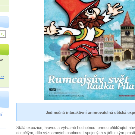
ov
.cz
Jedinečná interaktivní animovatelná dětská exp
ní
Stálá expozice, hravou a výtvarně hodnotnou formou přibližující ná
dospělým, dílo významných osobností spojených s jičínským prost