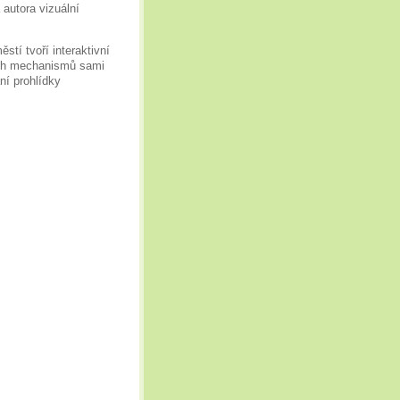
 autora vizuální
tí tvoří interaktivní
ých mechanismů sami
ní prohlídky