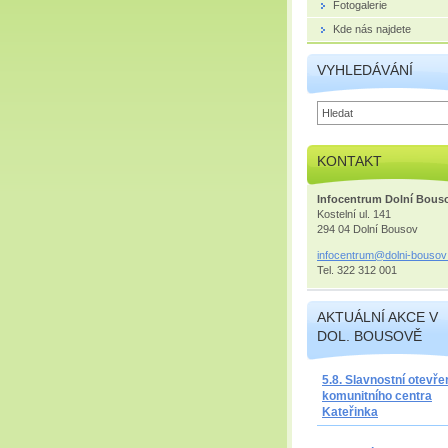
Fotogalerie
Kde nás najdete
VYHLEDÁVÁNÍ
KONTAKT
Infocentrum Dolní Bous
Kostelní ul. 141
294 04 Dolní Bousov
infocent
rum@doln
i-bousov
Tel. 322 312 001
AKTUÁLNÍ AKCE V
DOL. BOUSOVĚ
5.8. Slavnostní otevře
komunitního centra
Kateřinka