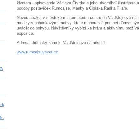
životem - spisovatele Václava Čtvrtka a jeho „dvorního“ ilustrátora a
podoby postaviček Rumcajse, Manky a Cipíska Radka Pilaře.
Novou atrakci v městském informačním centru na Valdštejnově náměs
modely s pohádkovými motivy, které mohou lidé pomocí důmysln
uvádět do pohybu. Návštěvníky vybízí ke hrám a aktivnímu prožívá
expozice.
Adresa: Jičínský zámek, Valdštejnovo náměstí 1
www.rumcajsuvsvet.cz
TA
ark
ě -