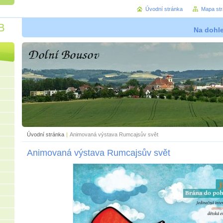
Úvodní stránka
Mapa st
B
Na dohl
Úvodní stránka
|
Animovaná výstava Rumcajsův svět
Animovaná výstava Rumcajsův svět