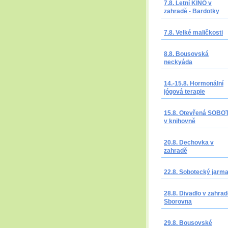
7.8. Letní KINO v
zahradě - Bardotky
7.8. Velké maličkosti
8.8. Bousovská
neckyáda
14.-15.8. Hormonální
jógová terapie
15.8. Otevřená SOBO
v knihovně
20.8. Dechovka v
zahradě
22.8. Sobotecký jarm
28.8. Divadlo v zahrad
Sborovna
29.8. Bousovské