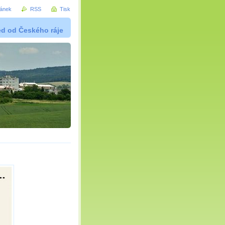
ránek
RSS
Tisk
ed od Českého ráje