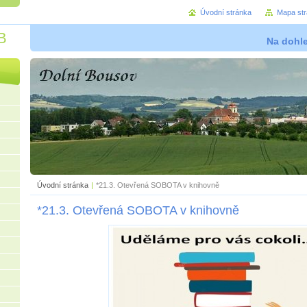
Úvodní stránka
Mapa st
B
Na dohl
Úvodní stránka
|
*21.3. Otevřená SOBOTA v knihovně
*21.3. Otevřená SOBOTA v knihovně