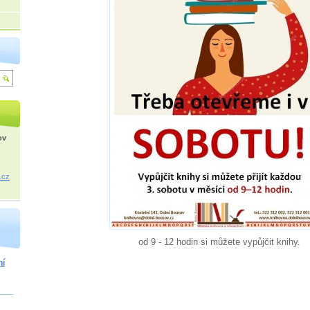
ov
.cz
od 9 - 12 hodin si můžete vypůjčit knihy.
ní