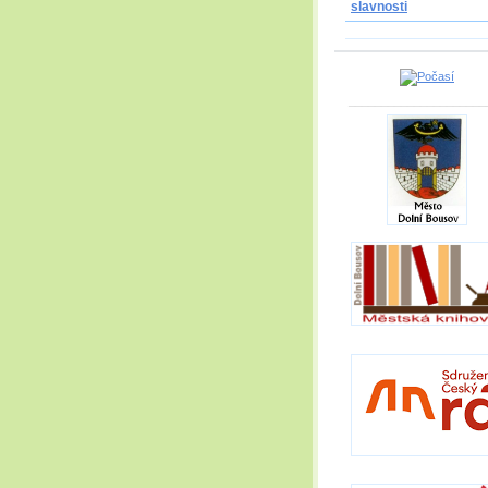
slavnosti
_____________________