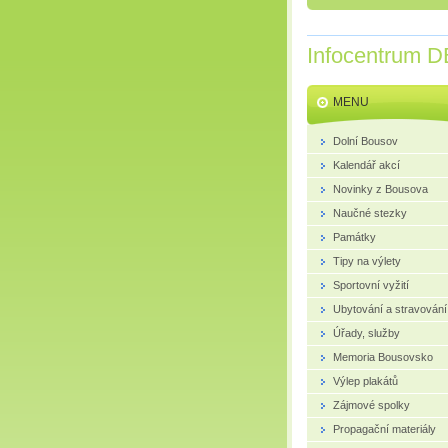
Infocentrum D
MENU
Dolní Bousov
Kalendář akcí
Novinky z Bousova
Naučné stezky
Památky
Tipy na výlety
Sportovní vyžití
Ubytování a stravování
Úřady, služby
Memoria Bousovsko
Výlep plakátů
Zájmové spolky
Propagační materiály