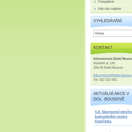
Fotogalerie
Kde nás najdete
VYHLEDÁVÁNÍ
KONTAKT
Infocentrum Dolní Bous
Kostelní ul. 141
294 04 Dolní Bousov
infocent
rum@doln
i-bousov
Tel. 322 312 001
AKTUÁLNÍ AKCE V
DOL. BOUSOVĚ
5.8. Slavnostní otevře
komunitního centra
Kateřinka