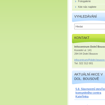
Fotogalerie
Kde nás najdete
VYHLEDÁVÁNÍ
KONTAKT
Infocentrum Dolní Bous
Kostelní ul. 141
294 04 Dolní Bousov
infocent
rum@doln
i-bousov
Tel. 322 312 001
AKTUÁLNÍ AKCE V
DOL. BOUSOVĚ
5.8. Slavnostní otevře
komunitního centra
Kateřinka