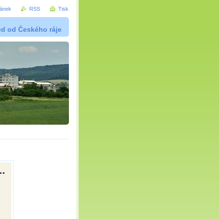
ránek
RSS
Tisk
ed od Českého ráje