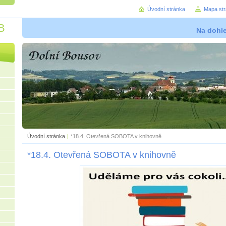
Úvodní stránka
Mapa st
B
Na dohl
Úvodní stránka
|
*18.4. Otevřená SOBOTA v knihovně
*18.4. Otevřená SOBOTA v knihovně