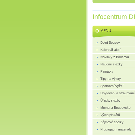
Infocentrum D
MENU
Dolní Bousov
Kalendář akcí
Novinky z Bousova
Naučné stezky
Památky
Tipy na výlety
Sportovní vyžití
Ubytování a stravování
Úřady, služby
Memoria Bousovsko
Výlep plakátů
Zájmové spolky
Propagační materiály