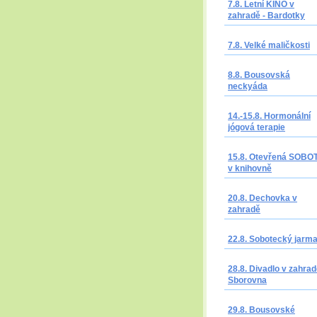
7.8. Letní KINO v
zahradě - Bardotky
7.8. Velké maličkosti
8.8. Bousovská
neckyáda
14.-15.8. Hormonální
jógová terapie
15.8. Otevřená SOBO
v knihovně
20.8. Dechovka v
zahradě
22.8. Sobotecký jarm
28.8. Divadlo v zahrad
Sborovna
29.8. Bousovské