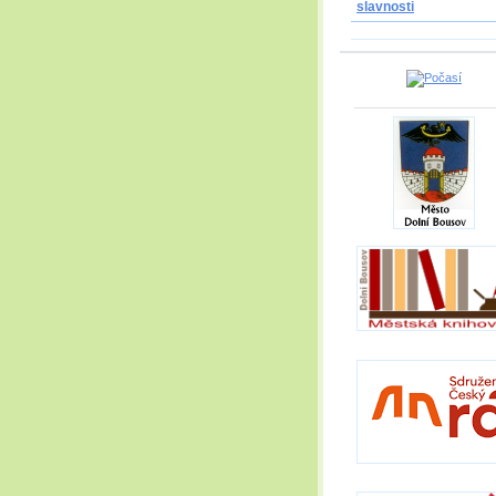
slavnosti
_____________________