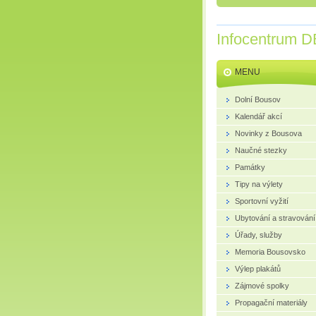
Infocentrum D
MENU
Dolní Bousov
Kalendář akcí
Novinky z Bousova
Naučné stezky
Památky
Tipy na výlety
Sportovní vyžití
Ubytování a stravování
Úřady, služby
Memoria Bousovsko
Výlep plakátů
Zájmové spolky
Propagační materiály