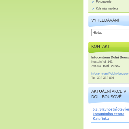
Fotogalerie
Kde nás najdete
VYHLEDÁVÁNÍ
KONTAKT
Infocentrum Dolní Bous
Kostelní ul. 141
294 04 Dolní Bousov
infocent
rum@doln
i-bousov
Tel. 322 312 001
AKTUÁLNÍ AKCE V
DOL. BOUSOVĚ
5.8. Slavnostní otevře
komunitního centra
Kateřinka