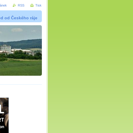
ránek
RSS
Tisk
ed od Českého ráje