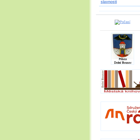
slavnosti
_____________________