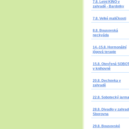
7.8. Letní KINO v
zahradě - Bardotky
7.8. Velké maličkosti
8.8. Bousovská
neckyáda
14.-15.8. Hormonální
jógová terapie
15.8. Otevřená SOBO
v knihovně
20.8. Dechovka v
zahradě
22.8. Sobotecký jarm
28.8. Divadlo v zahrad
Sborovna
29.8. Bousovské