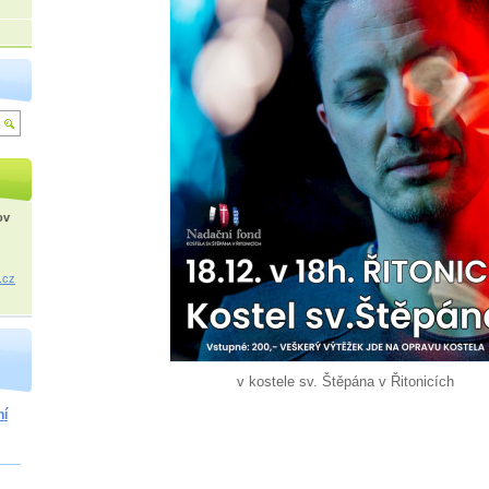
ov
.cz
v kostele sv. Štěpána v Řitonicích
ní