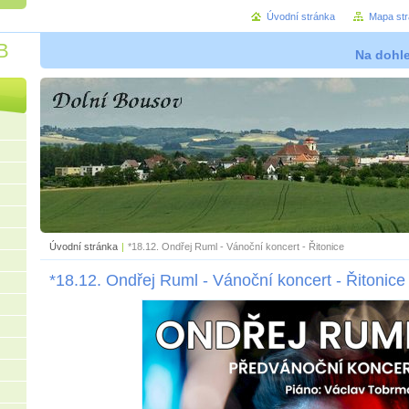
Úvodní stránka
Mapa st
B
Na dohl
Úvodní stránka
|
*18.12. Ondřej Ruml - Vánoční koncert - Řitonice
*18.12. Ondřej Ruml - Vánoční koncert - Řitonice