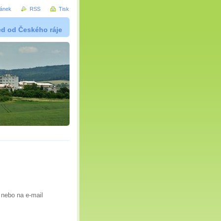
ránek
RSS
Tisk
ed od Českého ráje
 nebo na e-mail