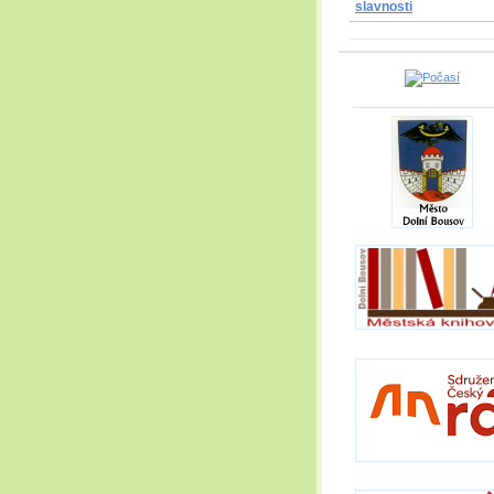
slavnosti
_____________________