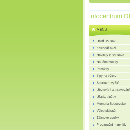
Infocentrum D
MENU
Dolní Bousov
Kalendář akcí
Novinky z Bousova
Naučné stezky
Památky
Tipy na výlety
Sportovní vyžití
Ubytování a stravování
Úřady, služby
Memoria Bousovsko
Výlep plakátů
Zájmové spolky
Propagační materiály