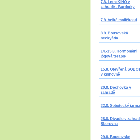
7.8. Letní KINO v
zahradě - Bardotky
7.8. Velké maličkosti
8.8. Bousovská
neckyáda
14.-15.8. Hormonální
jógová terapie
15.8. Otevřená SOBO
v knihovně
20.8. Dechovka v
zahradě
22.8. Sobotecký jarm
28.8. Divadlo v zahrad
Sborovna
29.8. Bousovské