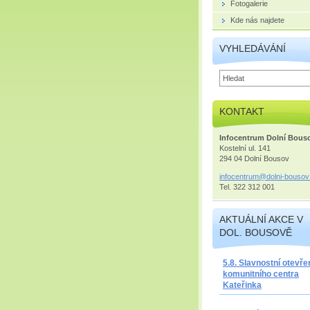
Fotogalerie
Kde nás najdete
VYHLEDÁVÁNÍ
KONTAKT
Infocentrum Dolní Bous
Kostelní ul. 141
294 04 Dolní Bousov
infocent
rum@doln
i-bousov
Tel. 322 312 001
AKTUÁLNÍ AKCE V
DOL. BOUSOVĚ
5.8. Slavnostní otevře
komunitního centra
Kateřinka