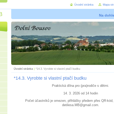
Úvodní stránka
Mapa st
B
Na dohl
Úvodní stránka
|
*14.3. Vyrobte si vlastní ptačí budku
*14.3. Vyrobte si vlastní ptačí budku
Praktická dílna pro (pra)rodiče s dětmi.
14. 3. 2026 od 14 hodin
Počet účastníků je omezen, přihlášky předem přes QR-kód,
detilesa.MB@gmail.com.