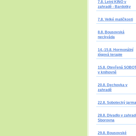
7.8. Letní KINO v
zahradě - Bardotky
7.8. Velké maličkosti
8.8. Bousovská
neckyáda
14.-15.8. Hormonální
jógová terapie
15.8. Otevřená SOBO
v knihovně
20.8. Dechovka v
zahradě
22.8. Sobotecký jarm
28.8. Divadlo v zahrad
Sborovna
29.8. Bousovské