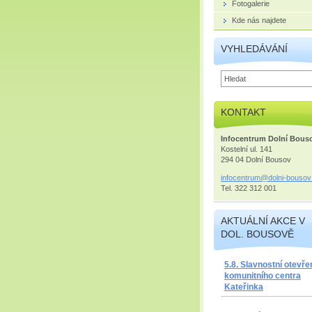
Fotogalerie
Kde nás najdete
VYHLEDÁVÁNÍ
KONTAKT
Infocentrum Dolní Bous
Kostelní ul. 141
294 04 Dolní Bousov
infocent
rum@doln
i-bousov
Tel. 322 312 001
AKTUÁLNÍ AKCE V
DOL. BOUSOVĚ
5.8. Slavnostní otevře
komunitního centra
Kateřinka