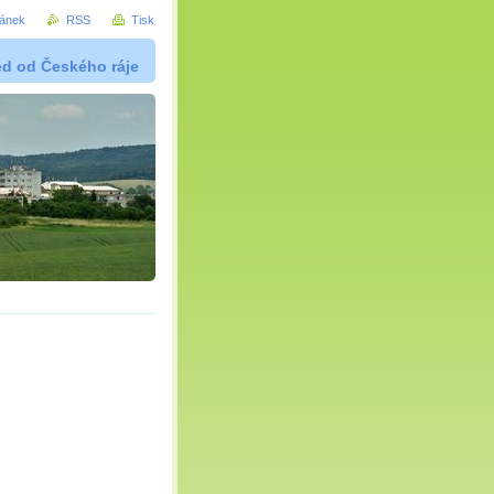
ránek
RSS
Tisk
ed od Českého ráje