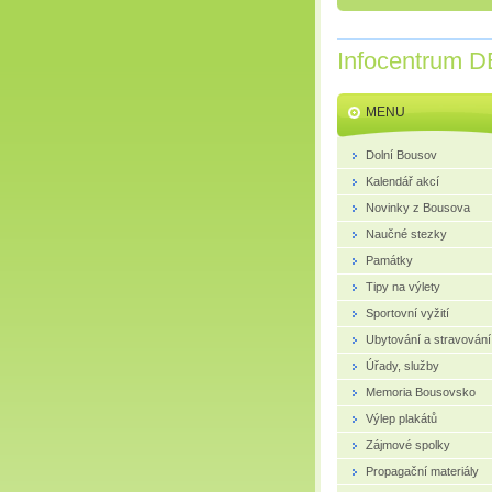
Infocentrum D
MENU
Dolní Bousov
Kalendář akcí
Novinky z Bousova
Naučné stezky
Památky
Tipy na výlety
Sportovní vyžití
Ubytování a stravování
Úřady, služby
Memoria Bousovsko
Výlep plakátů
Zájmové spolky
Propagační materiály