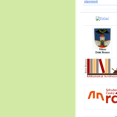
slavnosti
_____________________