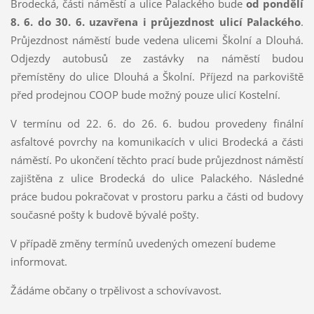
Brodecká, části náměstí a ulice Palackého bude
od pondělí
8. 6. do 30. 6. uzavřena i průjezdnost ulicí Palackého
.
Průjezdnost náměstí bude vedena ulicemi Školní a Dlouhá.
Odjezdy autobusů ze zastávky na náměstí budou
přemístěny do ulice Dlouhá a Školní. Příjezd na parkoviště
před prodejnou COOP bude možný pouze ulicí Kostelní.
V termínu od 22. 6. do 26. 6. budou provedeny finální
asfaltové povrchy na komunikacích v ulici Brodecká a části
náměstí. Po ukončení těchto prací bude průjezdnost náměstí
zajištěna z ulice Brodecká do ulice Palackého. Následné
práce budou pokračovat v prostoru parku a části od budovy
současné pošty k budově bývalé pošty.
V případě změny termínů uvedených omezení budeme
informovat.
Žádáme občany o trpělivost a schovívavost.