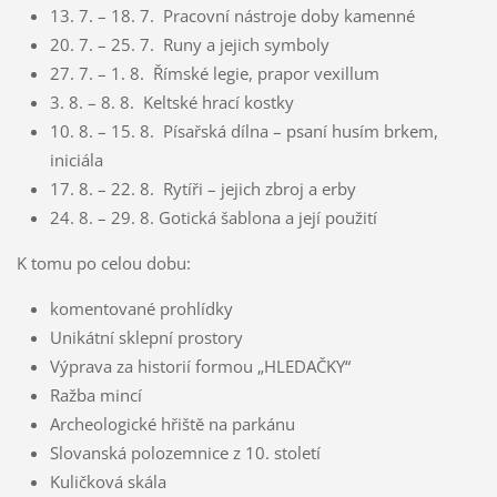
13. 7. – 18. 7. Pracovní nástroje doby kamenné
20. 7. – 25. 7. Runy a jejich symboly
27. 7. – 1. 8. Římské legie, prapor vexillum
3. 8. – 8. 8. Keltské hrací kostky
10. 8. – 15. 8. Písařská dílna – psaní husím brkem,
iniciála
17. 8. – 22. 8. Rytíři – jejich zbroj a erby
24. 8. – 29. 8. Gotická šablona a její použití
K tomu po celou dobu:
komentované prohlídky
Unikátní sklepní prostory
Výprava za historií formou „HLEDAČKY“
Ražba mincí
Archeologické hřiště na parkánu
Slovanská polozemnice z 10. století
Kuličková skála