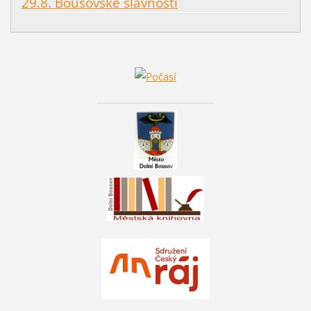
29.8. Bousovské slavnosti
________________________