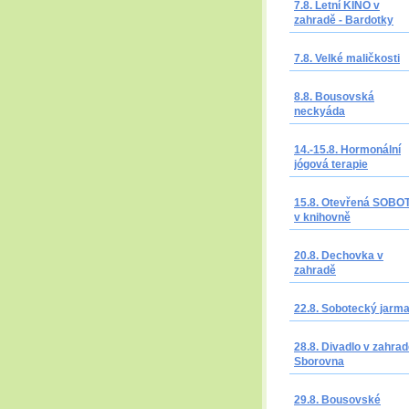
7.8. Letní KINO v
zahradě - Bardotky
7.8. Velké maličkosti
8.8. Bousovská
neckyáda
14.-15.8. Hormonální
jógová terapie
15.8. Otevřená SOBO
v knihovně
20.8. Dechovka v
zahradě
22.8. Sobotecký jarm
28.8. Divadlo v zahrad
Sborovna
29.8. Bousovské