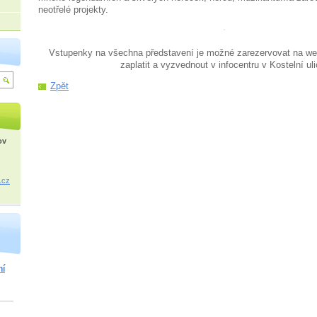
neotřelé projekty.
Vstupenky na všechna představení je možné zarezervovat na w
zaplatit a vyzvednout v infocentru v Kostelní uli
Zpět
ov
.cz
ní