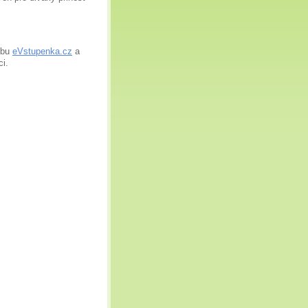
ebu
eVstupenka.cz
a
ci.