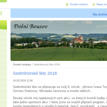
Úvodní stránka
Mapa st
B
Na dohl
Úvodní stránka
|
Sedmihorské léto 2018
Sedmihorské léto 2018
19.03.2018 11:06
Sedmihorské léto se připravuje na svůj 9. ročník - přiveze Ivana T
Simonu Stašovou, Michaela Jacksona a mnoho dalších...
Devátý ročník má naplánových osm akcí, ve kterých kromě hudby a
také jednu sportovní akci. I letos jsme se snažili připravit program,
mnoho legendárních a skvělých hereček, herců, muzikantů...a zárov