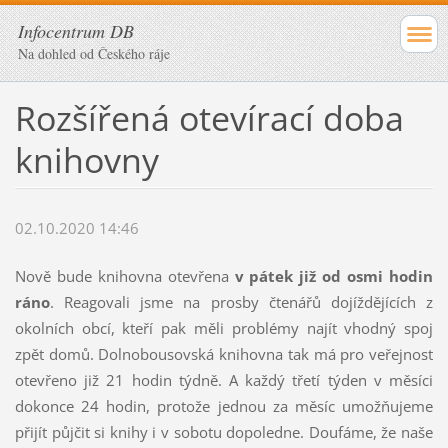
Infocentrum DB
Na dohled od Českého ráje
Rozšířená otevírací doba
knihovny
02.10.2020 14:46
Nově bude knihovna otevřena
v pátek již od osmi hodin
ráno
. Reagovali jsme na prosby čtenářů dojíždějících z
okolních obcí, kteří pak měli problémy najít vhodný spoj
zpět domů. Dolnobousovská knihovna tak má pro veřejnost
otevřeno již 21 hodin týdně. A každý třetí týden v měsíci
dokonce 24 hodin, protože jednou za měsíc umožňujeme
přijít půjčit si knihy i v sobotu dopoledne. Doufáme, že naše