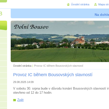
Úvodní stránka
Mapa st
B
Na dohl
Úvodní stránka
|
Provoz IC během Bousovských slavností
Provoz IC během Bousovských slavností
29.08.2025 14:09
V sobotu 30. srpna bude v důvodu konání Bousovských slavností i
otevřeno od 12 do 17 hodin.
Zpět