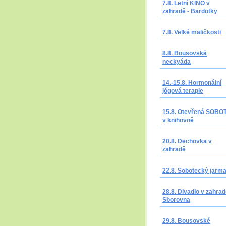
7.8. Letní KINO v
zahradě - Bardotky
7.8. Velké maličkosti
8.8. Bousovská
neckyáda
14.-15.8. Hormonální
jógová terapie
15.8. Otevřená SOBO
v knihovně
20.8. Dechovka v
zahradě
22.8. Sobotecký jarm
28.8. Divadlo v zahrad
Sborovna
29.8. Bousovské