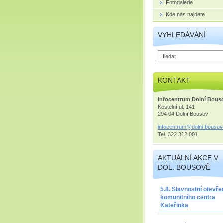
Fotogalerie
Kde nás najdete
VYHLEDÁVÁNÍ
KONTAKT
Infocentrum Dolní Bous
Kostelní ul. 141
294 04 Dolní Bousov
infocent
rum@doln
i-bousov
Tel. 322 312 001
AKTUÁLNÍ AKCE V
DOL. BOUSOVĚ
5.8. Slavnostní otevře
komunitního centra
Kateřinka