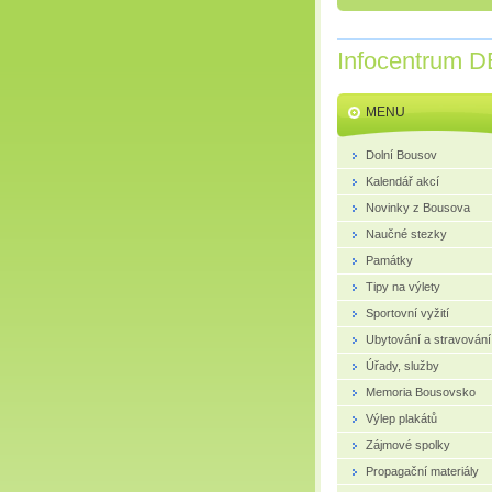
Infocentrum D
MENU
Dolní Bousov
Kalendář akcí
Novinky z Bousova
Naučné stezky
Památky
Tipy na výlety
Sportovní vyžití
Ubytování a stravování
Úřady, služby
Memoria Bousovsko
Výlep plakátů
Zájmové spolky
Propagační materiály