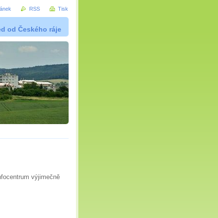
ránek
RSS
Tisk
ed od Českého ráje
nfocentrum výjimečně