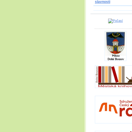
slavnosti
_____________________