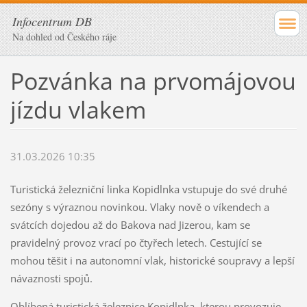
Infocentrum DB
Na dohled od Českého ráje
Pozvánka na prvomájovou
jízdu vlakem
31.03.2026 10:35
Turistická železniční linka Kopidlnka vstupuje do své druhé
sezóny s výraznou novinkou. Vlaky nově o víkendech a
svátcích dojedou až do Bakova nad Jizerou, kam se
pravidelný provoz vrací po čtyřech letech. Cestující se
mohou těšit i na autonomní vlak, historické soupravy a lepší
návaznosti spojů.
Oblíbená turistická železnice Kopidlnka, kterou provozuje