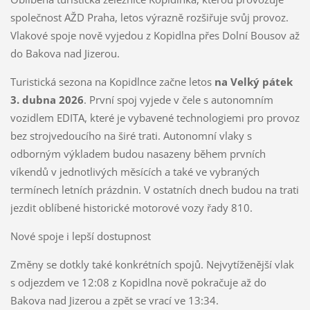
společnost AŽD Praha, letos výrazně rozšiřuje svůj provoz.
Vlakové spoje nově vyjedou z Kopidlna přes Dolní Bousov až
do Bakova nad Jizerou.
Turistická sezona na Kopidlnce začne letos
na Velký pátek
3. dubna 2026
. První spoj vyjede v čele s autonomním
vozidlem EDITA, které je vybavené technologiemi pro provoz
bez strojvedoucího na širé trati. Autonomní vlaky s
odborným výkladem budou nasazeny během prvních
víkendů v jednotlivých měsících a také ve vybraných
termínech letních prázdnin. V ostatních dnech budou na trati
jezdit oblíbené historické motorové vozy řady 810.
Nové spoje i lepší dostupnost
Změny se dotkly také konkrétních spojů. Nejvytíženější vlak
s odjezdem ve 12:08 z Kopidlna nově pokračuje až do
Bakova nad Jizerou a zpět se vrací ve 13:34.