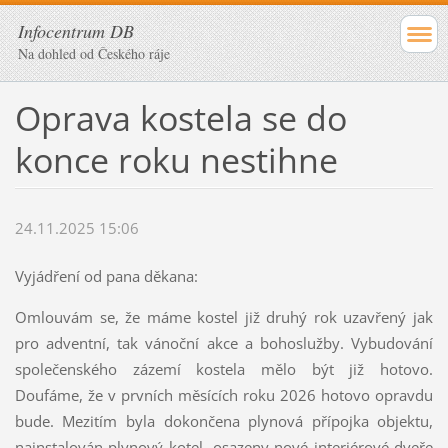
Infocentrum DB
Na dohled od Českého ráje
Oprava kostela se do
konce roku nestihne
24.11.2025 15:06
Vyjádření od pana děkana:
Omlouvám se, že máme kostel již druhý rok uzavřený jak
pro adventní, tak vánoční akce a bohoslužby. Vybudování
společenského zázemí kostela mělo být již hotovo.
Doufáme, že v prvních měsících roku 2026 hotovo opravdu
bude. Mezitím byla dokončena plynová přípojka objektu,
nainstalován plynový kotel, osazeny nové interiérové dveře