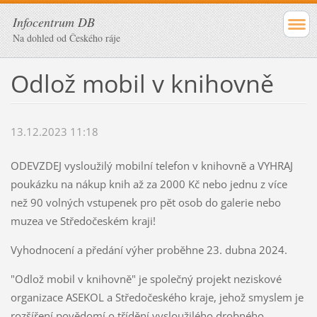
Infocentrum DB
Na dohled od Českého ráje
Odlož mobil v knihovně
13.12.2023 11:18
ODEVZDEJ vysloužilý mobilní telefon v knihovně a VYHRAJ
poukázku na nákup knih až za 2000 Kč nebo jednu z více
než 90 volných vstupenek pro pět osob do galerie nebo
muzea ve Středočeském kraji!
Vyhodnocení a předání výher proběhne 23. dubna 2024.
"Odlož mobil v knihovně" je společný projekt neziskové
organizace ASEKOL a Středočeského kraje, jehož smyslem je
rozšíření povědomí o třídění vysloužilého drobného