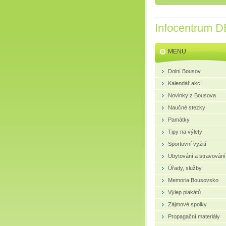
Infocentrum D
MENU
Dolní Bousov
Kalendář akcí
Novinky z Bousova
Naučné stezky
Památky
Tipy na výlety
Sportovní vyžití
Ubytování a stravování
Úřady, služby
Memoria Bousovsko
Výlep plakátů
Zájmové spolky
Propagační materiály