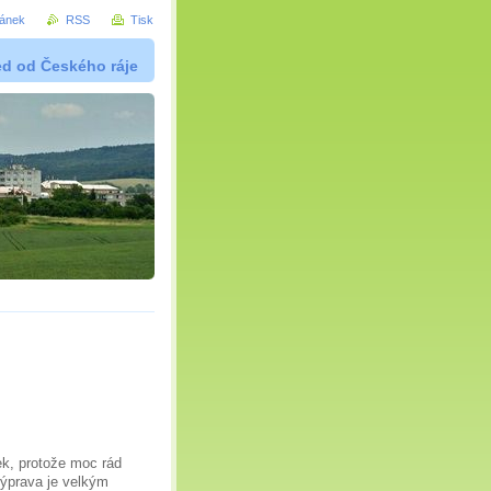
ránek
RSS
Tisk
ed od Českého ráje
ek, protože moc rád
 výprava je velkým