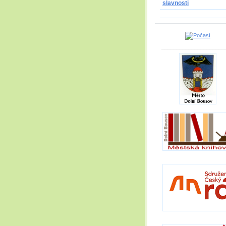
slavnosti
_____________________