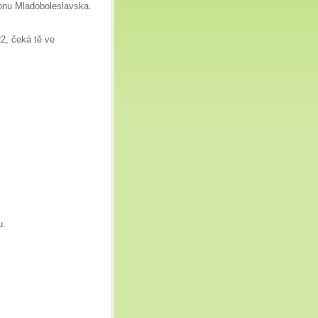
ionu Mladoboleslavska.
.
22, čeká tě ve
u.