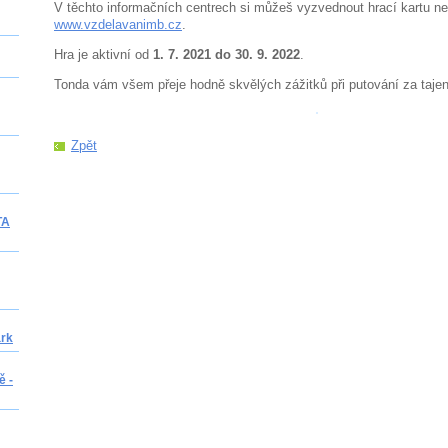
V těchto informačních centrech si můžeš vyzvednout hrací kartu neb
www.vzdelavanimb.cz
.
Hra je aktivní od
1. 7. 2021 do 30. 9. 2022
.
Tonda vám všem přeje hodně skvělých zážitků při putování za taje
Zpět
TA
ark
ě -