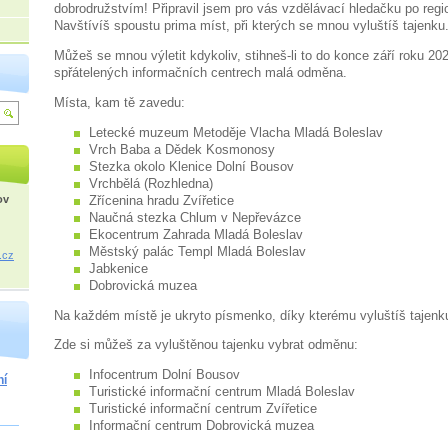
dobrodružstvím! Připravil jsem pro vás vzdělávací hledačku po reg
Navštívíš spoustu prima míst, při kterých se mnou vyluštíš tajenku
Můžeš se mnou výletit kdykoliv, stihneš-li to do konce září roku 20
spřátelených informačních centrech malá odměna.
Místa, kam tě zavedu:
Letecké muzeum Metoděje Vlacha Mladá Boleslav
Vrch Baba a Dědek Kosmonosy
Stezka okolo Klenice Dolní Bousov
Vrchbělá (Rozhledna)
Zřícenina hradu Zvířetice
ov
Naučná stezka Chlum v Nepřevázce
Ekocentrum Zahrada Mladá Boleslav
Městský palác Templ Mladá Boleslav
.cz
Jabkenice
Dobrovická muzea
Na každém místě je ukryto písmenko, díky kterému vyluštíš tajenk
Zde si můžeš za vyluštěnou tajenku vybrat odměnu:
Infocentrum Dolní Bousov
ní
Turistické informační centrum Mladá Boleslav
Turistické informační centrum Zvířetice
Informační centrum Dobrovická muzea