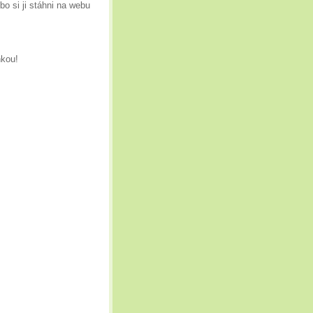
o si ji stáhni na webu
nkou!