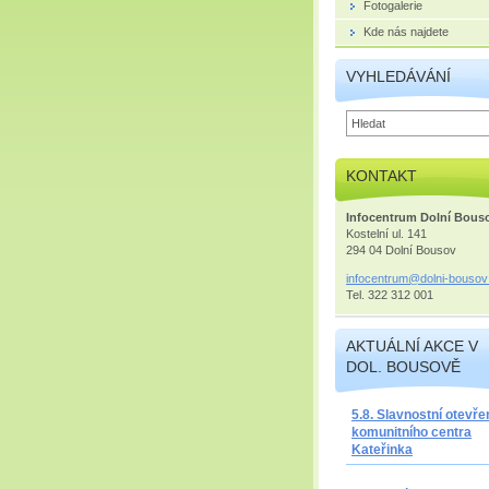
Fotogalerie
Kde nás najdete
VYHLEDÁVÁNÍ
KONTAKT
Infocentrum Dolní Bous
Kostelní ul. 141
294 04 Dolní Bousov
infocent
rum@doln
i-bousov
Tel. 322 312 001
AKTUÁLNÍ AKCE V
DOL. BOUSOVĚ
5.8. Slavnostní otevře
komunitního centra
Kateřinka