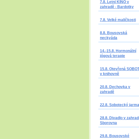
7.8. Letní KINO v
zahradě - Bardotky
7.8. Velké maličkosti
8.8. Bousovská
neckyáda
14.-15.8. Hormonální
jógová terapie
15.8. Otevřená SOBO
v knihovně
20.8. Dechovka v
zahradě
22.8. Sobotecký jarm
28.8. Divadlo v zahrad
Sborovna
29.8. Bousovské