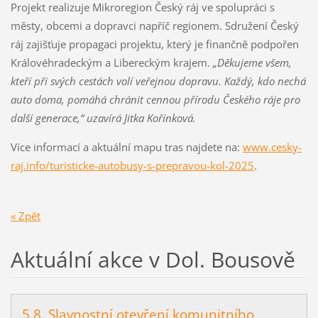
Projekt realizuje Mikroregion Český ráj ve spolupráci s
městy, obcemi a dopravci napříč regionem. Sdružení Český
ráj zajišťuje propagaci projektu, který je finančně podpořen
Královéhradeckým a Libereckým krajem.
„Děkujeme všem,
kteří při svých cestách volí veřejnou dopravu. Každý, kdo nechá
auto doma, pomáhá chránit cennou přírodu Českého ráje pro
další generace,“ uzavírá Jitka Kořínková.
Více informací a aktuální mapu tras najdete na:
www.cesky-
raj.info/turisticke-autobusy-s-prepravou-kol-2025
.
« Zpět
Aktuální akce v Dol. Bousově
5.8. Slavnostní otevření komunitního