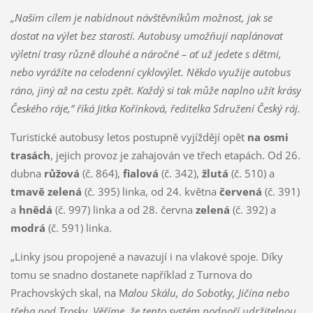
„Naším cílem je nabídnout návštěvníkům možnost, jak se
dostat na výlet bez starostí. Autobusy umožňují naplánovat
výletní trasy různě dlouhé a náročné – ať už jedete s dětmi,
nebo vyrážíte na celodenní cyklovýlet. Někdo využije autobus
ráno, jiný až na cestu zpět. Každý si tak může naplno užít krásy
Českého ráje,“ říká Jitka Kořínková, ředitelka Sdružení Český ráj.
Turistické autobusy letos postupně vyjíždějí opět
na osmi
trasách
, jejich provoz je zahajován ve třech etapách. Od 26.
dubna
růžová
(č. 864),
fialová
(č. 342),
žlutá
(č. 510) a
tmavě zelená
(č. 395) linka, od 24. května
červená
(č. 391)
a
hnědá
(č. 997) linka a od 28. června
zelená
(č. 392) a
modrá
(č. 591) linka.
„Linky jsou propojené a navazují i na vlakové spoje. Díky
tomu se snadno dostanete například z Turnova do
Prachovských skal, na M
alou Skálu, do Sobotky, Jičína nebo
třeba pod Trosky. Věříme, že tento systém podpoří udržitelnou