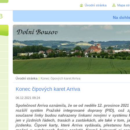
Úvodní stránka
Mapa st
B
Na dohl
Úvodní stránka
|
Konec čipových karet Arriva
Konec čipových karet Arriva
06.12.2021 09:24
Společnost Arriva oznámila, že se od neděle 12. prosince 202
rozšíří systém Pražské integrované dopravy (PID), což 
současné linky budou nahrazeny linkami novými v systému
jen v jízdních řádech, trasách a zastávkách, ale také v tom, ja
jízdenku. Čipové karty, které Arriva vydávala, přestanou fu