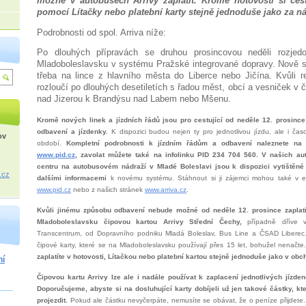
možné v autobusech Arrivy zaplatit. Kromě hotovosti si cest
pomocí Lítačky nebo platební karty stejně jednoduše jako za 
Podrobnosti od spol. Arriva níže:
Po dlouhých přípravách se druhou prosincovou neděli rozje
Mladoboleslavsku v systému Pražské integrované dopravy. Nově se
třeba na lince z hlavního města do Liberce nebo Jičína. Kvůli r
rozloučí po dlouhých desetiletích s řadou měst, obcí a vesniček v 
nad Jizerou k Brandýsu nad Labem nebo Mšenu.
Kromě nových linek a jízdních řádů jsou pro cestující od neděle 12. prosince
odbavení a jízdenky.
K dispozici budou nejen ty pro jednotlivou jízdu, ale i čas
ov
období.
Kompletní podrobnosti k jízdním řádům a odbavení naleznete na
www.pid.cz
, zavolat můžete také na infolinku PID 234 704 560. V našich a
centru na autobusovém nádraží v Mladé Boleslavi jsou k dispozici vytištěné 
.cz
dalšími informacemi
k novému systému. Stáhnout si ji zájemci mohou také v e
www.pid.cz
nebo z našich stránek
www.arriva.cz
.
Kvůli jinému způsobu odbavení nebude možné od neděle 12. prosince zaplat
Mladoboleslavsku čipovou kartou Arrivy Střední Čechy,
případně dříve v
Transcentrum, od Dopravního podniku Mladá Boleslav, Bus Line a ČSAD Liberec
čipové karty, které se na Mladoboleslavsku používají přes 15 let, bohužel nenačte
zaplatíte v hotovosti, Lítačkou nebo platební kartou stejně jednoduše jako v obc
ní
Čipovou kartu Arrivy lze ale i nadále používat k zaplacení jednotlivých jízd
Doporučujeme, abyste si na dosluhující karty dobíjeli už jen takové částky, kt
projezdit.
Pokud ale částku nevyčerpáte, nemusíte se obávat, že o peníze přijdete