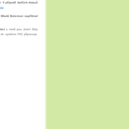
t.
V případě dalších dotazů
.cz
.
 Mladé Boleslavi například
obcí
s nimiž jsou jízdní řády
i do systému PID připravuje.