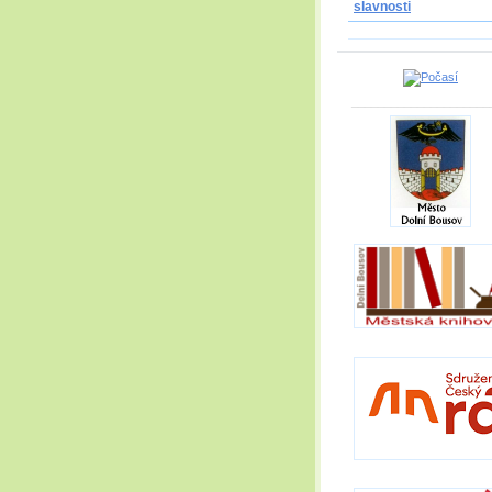
slavnosti
_____________________