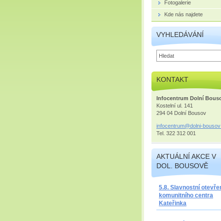
Fotogalerie
Kde nás najdete
VYHLEDÁVÁNÍ
KONTAKT
Infocentrum Dolní Bous
Kostelní ul. 141
294 04 Dolní Bousov
infocent
rum@doln
i-bousov
Tel. 322 312 001
AKTUÁLNÍ AKCE V
DOL. BOUSOVĚ
5.8. Slavnostní otevře
komunitního centra
Kateřinka