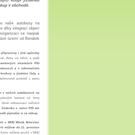
ující koupí jízdenku
nákup v obchodě.
dou naše autobusy na
 díky integraci objeví
eorganizaci se naopak
části území od Benátek
 připraveny i jiné způsoby
ové, třeba na měsíc a další
 webových stránkách PID
utobusech a v informačním
brožury s jízdními řády a
lektronické podobě z webu
it v našich autobusech na
ydanými kartami od firmy
. Nové odbavovací zařízení
.
Jízdenku v rámci PID ale
hodě pípnutím si za nákup.
enek v MHD Mladá Boleslav.
eré můžete do 11. prosince
. Kartu můžete použít v MHD