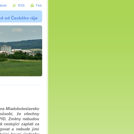
ránek
RSS
Tisk
ed od Českého ráje
1 na Mladoboleslavsko
způsobí, že všechny
 PID. Změny nebudou
k cestující zaplatí za
ngovat a nebude jimi