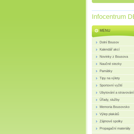
Infocentrum D
MENU
Dolní Bousov
Kalendář akcí
Novinky z Bousova
Naučné stezky
Památky
Tipy na výlety
Sportovní vyžití
Ubytování a stravování
Úřady, služby
Memoria Bousovsko
Výlep plakátů
Zájmové spolky
Propagační materiály