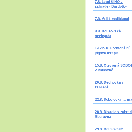
7.8. Letní KINO v
zahradě - Bardotky
7.8. Velké maličkosti
8.8. Bousovská
neckyáda
14.-15.8. Hormonální
jógová terapie
15.8. Otevřená SOBO
v knihovně
20.8. Dechovka v
zahradě
22.8. Sobotecký jarm
28.8. Divadlo v zahrad
Sborovna
29.8. Bousovské