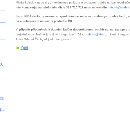
Mladá Boleslav nebo si po novém roce požádat o vyplacení peněz na bankovní úče
nás kontaktujte na telefonním čísle 326 710 711 nebo na e-mailu
info.mb@arriva
Kartu PID Lítačka je možné si vyřídit on-line nebo na příslušných pobočkách, v
na autobusovém nádraží v pokladně ČD.
V případě připomínek k jízdním řádům doporučujeme obrátit se na zástupce 
projednávány. Možné je oslovit i organizaci IDSK
podnety@idsk.cz
, která integrac
Arriva Střední Čechy už jízdní řády netvoří.
Zpět
TA
ark
ě -