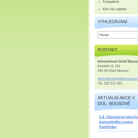
Fotogalerie
Kde nás najdete
VYHLEDÁVÁNÍ
KONTAKT
Infocentrum Dolní Bous
Kostelní ul. 141
294 04 Dolní Bousov
infocent
rum@doln
i-bousov
Tel. 322 312 001
AKTUÁLNÍ AKCE V
DOL. BOUSOVĚ
5.8. Slavnostní otevře
komunitního centra
Kateřinka