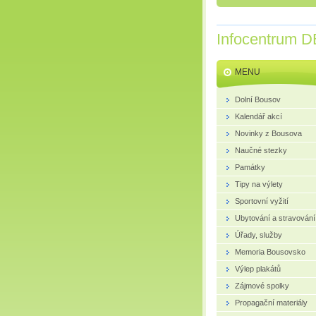
Infocentrum D
MENU
Dolní Bousov
Kalendář akcí
Novinky z Bousova
Naučné stezky
Památky
Tipy na výlety
Sportovní vyžití
Ubytování a stravování
Úřady, služby
Memoria Bousovsko
Výlep plakátů
Zájmové spolky
Propagační materiály