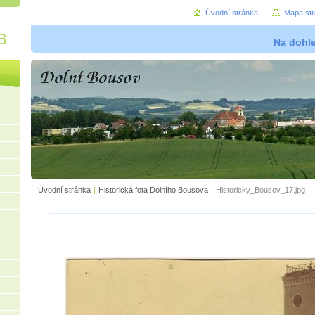
Úvodní stránka
Mapa st
B
Na dohl
Úvodní stránka
|
Historická fota Dolního Bousova
|
Historicky_Bousov_17.jpg