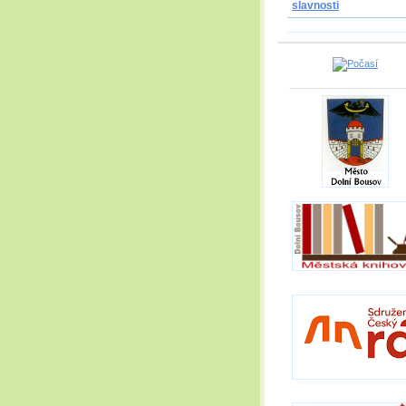
slavnosti
_____________________