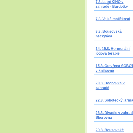
7.8. Letní KINO v
zahradě - Bardotky
7.8. Velké maličkosti
8.8. Bousovská
neckyáda
14.-15.8. Hormonální
jógová terapie
15.8. Otevřená SOBO
v knihovně
20.8. Dechovka v
zahradě
22.8. Sobotecký jarm
28.8. Divadlo v zahrad
Sborovna
29.8. Bousovské