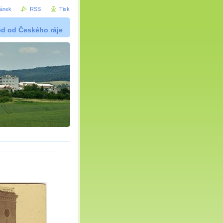
ránek
RSS
Tisk
ed od Českého ráje