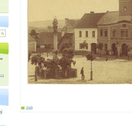
ov
.cz
Zpět
ní