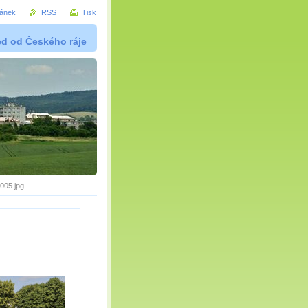
ránek
RSS
Tisk
ed od Českého ráje
05.jpg