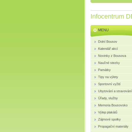
Infocentrum D
MENU
Dolní Bousov
Kalendář akcí
Novinky z Bousova
Naučné stezky
Památky
Tipy na výlety
Sportovní vyžití
Ubytování a stravování
Úřady, služby
Memoria Bousovsko
Výlep plakátů
Zájmové spolky
Propagační materiály