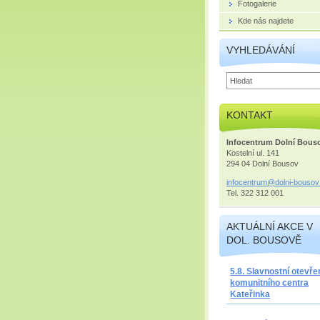
Fotogalerie
Kde nás najdete
VYHLEDÁVÁNÍ
KONTAKT
Infocentrum Dolní Bous
Kostelní ul. 141
294 04 Dolní Bousov
infocent
rum@doln
i-bousov
Tel. 322 312 001
AKTUÁLNÍ AKCE V
DOL. BOUSOVĚ
5.8. Slavnostní otevře
komunitního centra
Kateřinka