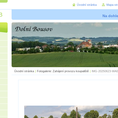
Úvodní stránka
Mapa st
B
Na dohl
Úvodní stránka
|
Fotogalerie: Zahájení provozu koupaliště
|
IMG-20250623-WA00