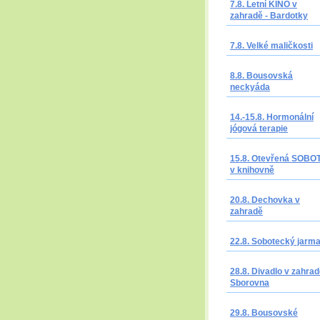
7.8. Letní KINO v
zahradě - Bardotky
7.8. Velké maličkosti
8.8. Bousovská
neckyáda
14.-15.8. Hormonální
jógová terapie
15.8. Otevřená SOBO
v knihovně
20.8. Dechovka v
zahradě
22.8. Sobotecký jarm
28.8. Divadlo v zahrad
Sborovna
29.8. Bousovské