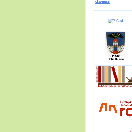
slavnosti
_____________________