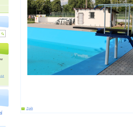
ov
.cz
Zpět
ní