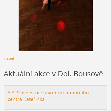
« Zpět
Aktuální akce v Dol. Bousově
5.8. Slavnostní otevření komunitního
centra Kateřinka