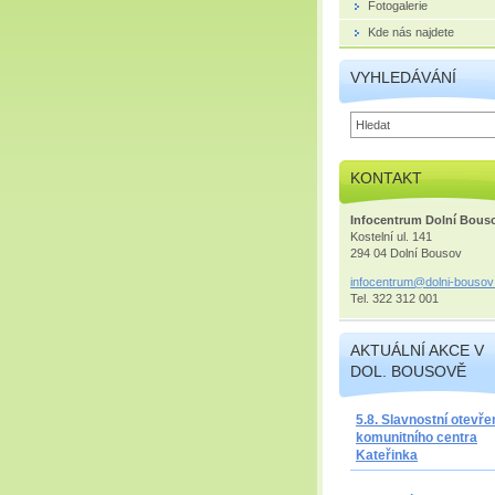
Fotogalerie
Kde nás najdete
VYHLEDÁVÁNÍ
KONTAKT
Infocentrum Dolní Bous
Kostelní ul. 141
294 04 Dolní Bousov
infocent
rum@doln
i-bousov
Tel. 322 312 001
AKTUÁLNÍ AKCE V
DOL. BOUSOVĚ
5.8. Slavnostní otevře
komunitního centra
Kateřinka