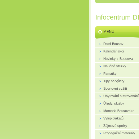
Infocentrum D
MENU
Dolní Bousov
Kalendář akcí
Novinky z Bousova
Naučné stezky
Památky
Tipy na výlety
Sportovní vyžití
Ubytování a stravování
Úřady, služby
Memoria Bousovsko
Výlep plakátů
Zájmové spolky
Propagační materiály