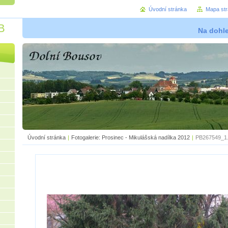
Úvodní stránka
Mapa st
B
Na dohl
Úvodní stránka
|
Fotogalerie: Prosinec - Mikulášská nadílka 2012
|
PB267549_1