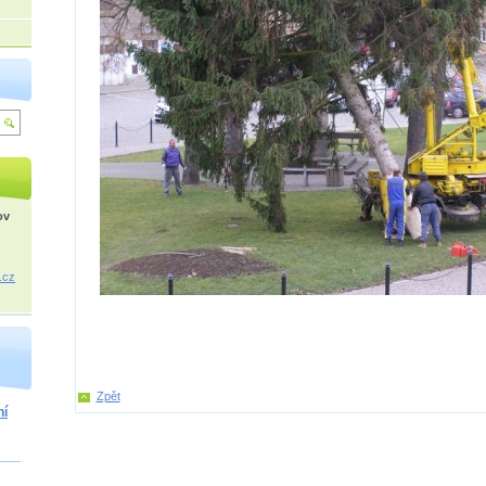
ov
.cz
Zpět
ní