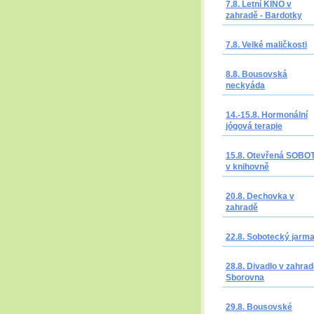
7.8. Letní KINO v
zahradě - Bardotky
7.8. Velké maličkosti
8.8. Bousovská
neckyáda
14.-15.8. Hormonální
jógová terapie
15.8. Otevřená SOBO
v knihovně
20.8. Dechovka v
zahradě
22.8. Sobotecký jarm
28.8. Divadlo v zahrad
Sborovna
29.8. Bousovské