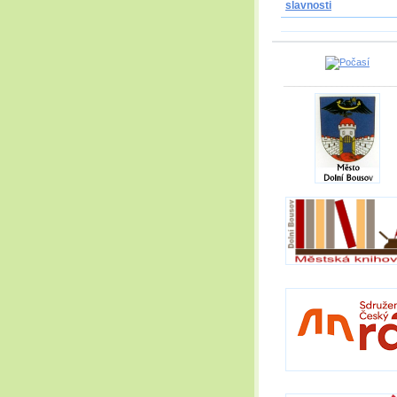
slavnosti
_____________________