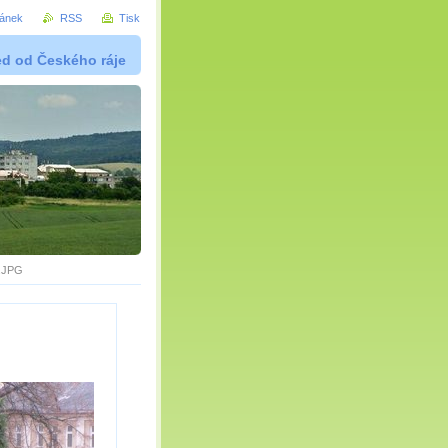
ránek
RSS
Tisk
ed od Českého ráje
.JPG