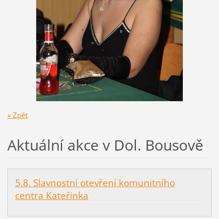
« Zpět
Aktuální akce v Dol. Bousově
5.8. Slavnostní otevření komunitního
centra Kateřinka