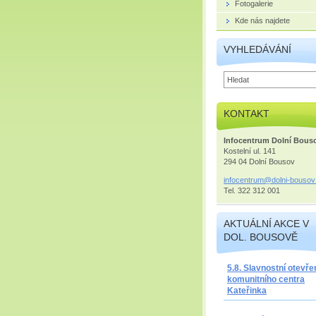
Fotogalerie
Kde nás najdete
VYHLEDÁVÁNÍ
KONTAKT
Infocentrum Dolní Bous
Kostelní ul. 141
294 04 Dolní Bousov
infocent
rum@doln
i-bousov
Tel. 322 312 001
AKTUÁLNÍ AKCE V
DOL. BOUSOVĚ
5.8. Slavnostní otevře
komunitního centra
Kateřinka