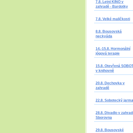
7.8. Letní KINO v
zahradě - Bardotky
7.8. Velké maličkosti
8.8. Bousovská
neckyáda
14.-15.8. Hormonální
jógová terapie
15.8. Otevřená SOBO
v knihovně
20.8. Dechovka v
zahradě
22.8. Sobotecký jarm
28.8. Divadlo v zahrad
Sborovna
29.8. Bousovské