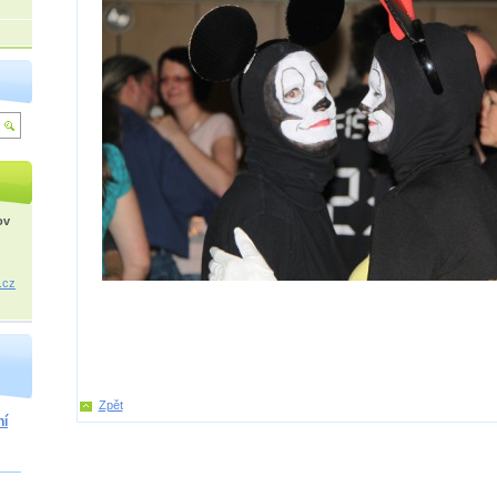
ov
.cz
Zpět
ní