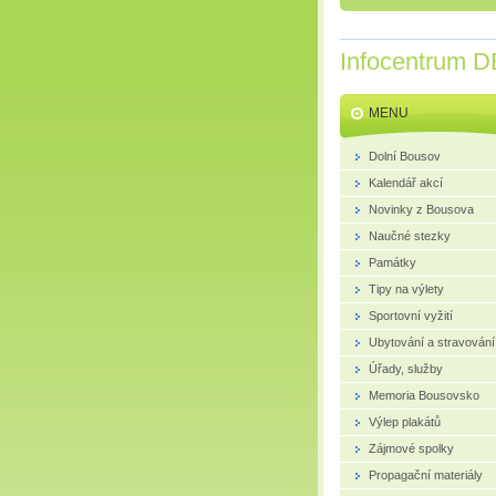
Infocentrum D
MENU
Dolní Bousov
Kalendář akcí
Novinky z Bousova
Naučné stezky
Památky
Tipy na výlety
Sportovní vyžití
Ubytování a stravování
Úřady, služby
Memoria Bousovsko
Výlep plakátů
Zájmové spolky
Propagační materiály