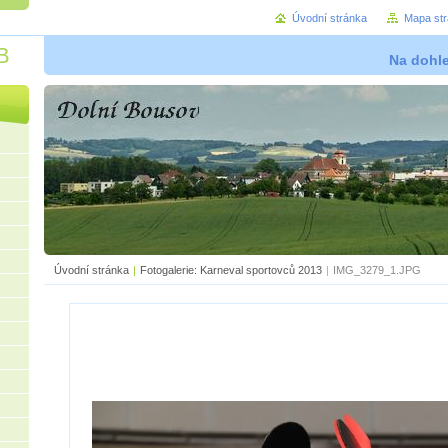
Úvodní stránka
Mapa st
B
Na dohl
Úvodní stránka
|
Fotogalerie: Karneval sportovců 2013
|
IMG_3279_1.JPG