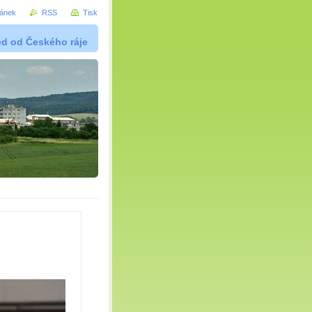
ránek
RSS
Tisk
ed od Českého ráje