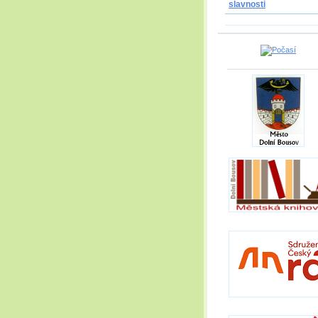
slavnosti
_____________________