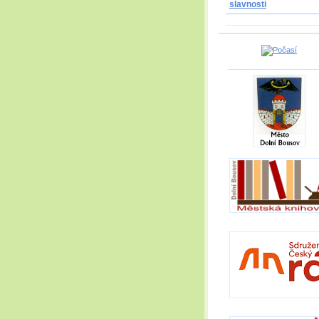
slavnosti
_____________________