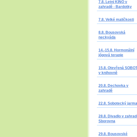
7.8. Letní KINO v
zahradě - Bardotky
7.8. Velké maličkosti
8.8. Bousovská
neckyáda
14.-15.8. Hormonální
jógová terapie
15.8. Otevřená SOBO
v knihovně
20.8. Dechovka v
zahradě
22.8. Sobotecký jarm
28.8. Divadlo v zahrad
Sborovna
29.8. Bousovské