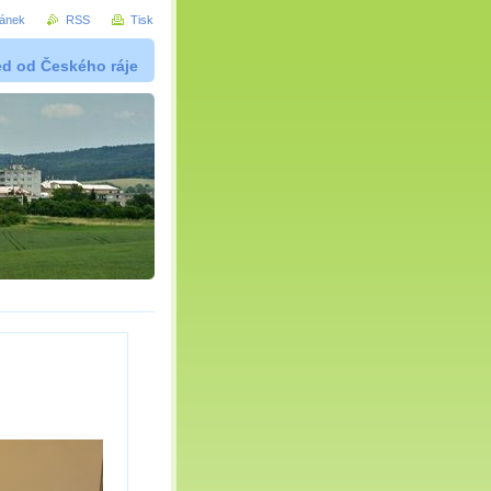
ránek
RSS
Tisk
ed od Českého ráje