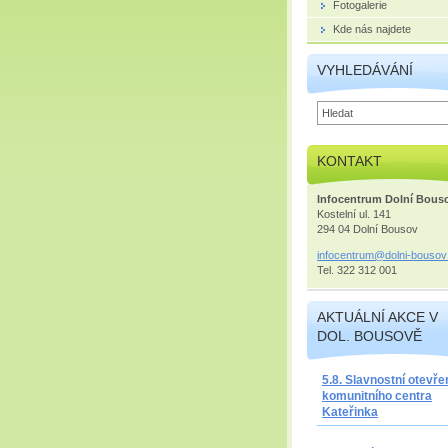
Fotogalerie
Kde nás najdete
VYHLEDÁVÁNÍ
KONTAKT
Infocentrum Dolní Bous
Kostelní ul. 141
294 04 Dolní Bousov
infocent
rum@doln
i-bousov
Tel. 322 312 001
AKTUÁLNÍ AKCE V
DOL. BOUSOVĚ
5.8. Slavnostní otevře
komunitního centra
Kateřinka