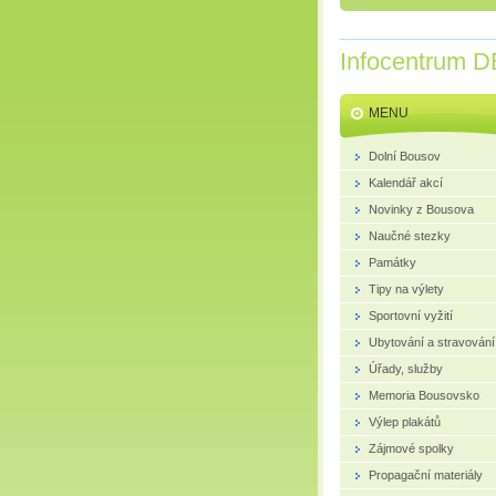
Infocentrum D
MENU
Dolní Bousov
Kalendář akcí
Novinky z Bousova
Naučné stezky
Památky
Tipy na výlety
Sportovní vyžití
Ubytování a stravování
Úřady, služby
Memoria Bousovsko
Výlep plakátů
Zájmové spolky
Propagační materiály