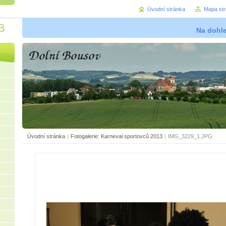
Úvodní stránka
Mapa st
B
Na dohl
Úvodní stránka
|
Fotogalerie: Karneval sportovců 2013
|
IMG_3229_1.JPG