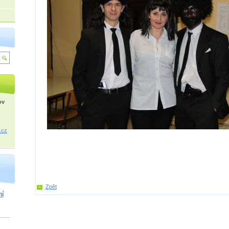
ov
.cz
Zpět
ní