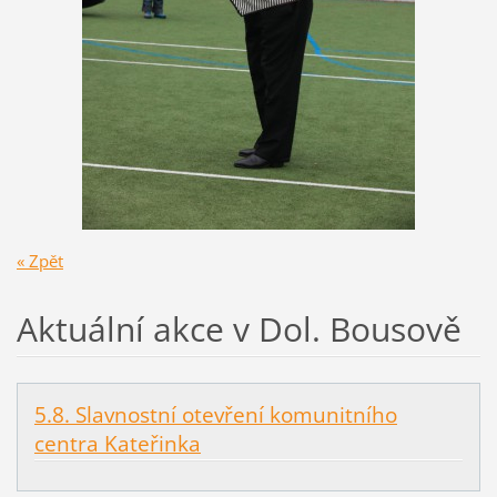
« Zpět
Aktuální akce v Dol. Bousově
5.8. Slavnostní otevření komunitního
centra Kateřinka