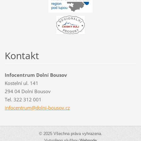
Kontakt
Infocentrum Dolní Bousov
Kostelní ul. 141
294 04 Dolní Bousov
Tel. 322 312 001
infocent
rum@doln
i-bousov
.cz
© 2025 Všechna práva vyhrazena.
Vytvořeno službou
Webnode